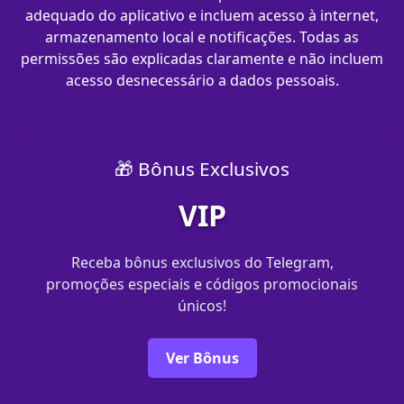
adequado do aplicativo e incluem acesso à internet,
armazenamento local e notificações. Todas as
permissões são explicadas claramente e não incluem
acesso desnecessário a dados pessoais.
🎁 Bônus Exclusivos
VIP
Receba bônus exclusivos do Telegram,
promoções especiais e códigos promocionais
únicos!
Ver Bônus