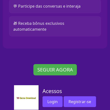
💬 Participe das conversas e interaja
🎁 Receba bônus exclusivos
automaticamente
SEGUIR AGORA
Acessos
Login
Registrar-se