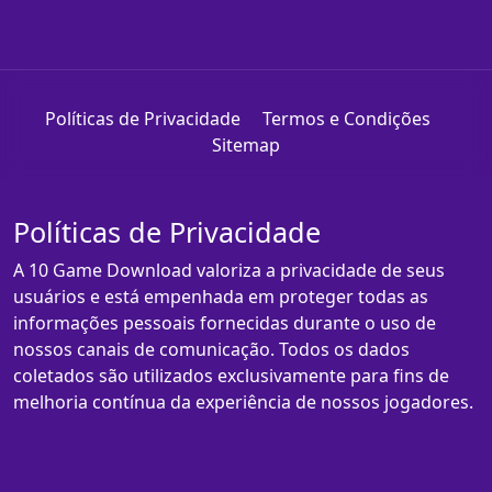
Políticas de Privacidade
Termos e Condições
Sitemap
Políticas de Privacidade
A 10 Game Download valoriza a privacidade de seus
usuários e está empenhada em proteger todas as
informações pessoais fornecidas durante o uso de
nossos canais de comunicação. Todos os dados
coletados são utilizados exclusivamente para fins de
melhoria contínua da experiência de nossos jogadores.