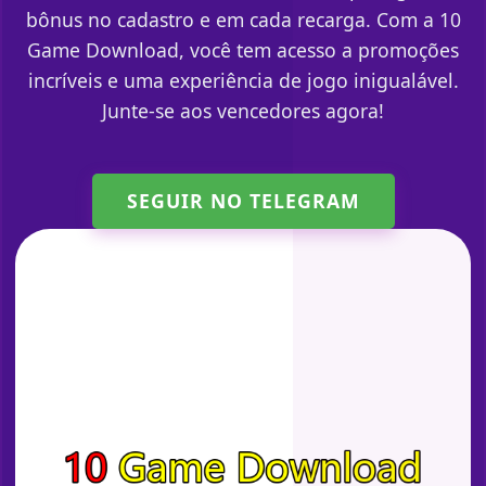
bônus no cadastro e em cada recarga. Com a 10
Game Download, você tem acesso a promoções
incríveis e uma experiência de jogo inigualável.
Junte-se aos vencedores agora!
SEGUIR NO TELEGRAM