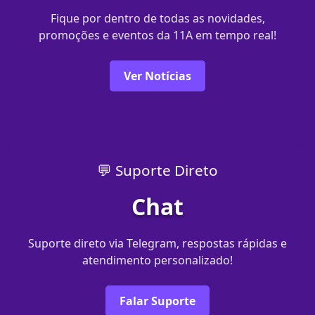
Fique por dentro de todas as novidades,
promoções e eventos da 11A em tempo real!
Ver Notícias
💬 Suporte Direto
Chat
Suporte direto via Telegram, respostas rápidas e
atendimento personalizado!
Falar Suporte