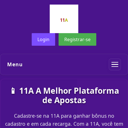
Login
Registrar-se
Menu
📱 11A A Melhor Plataforma
de Apostas
Cadastre-se na 11A para ganhar bônus no
cadastro e em cada recarga. Com a 11A, você tem