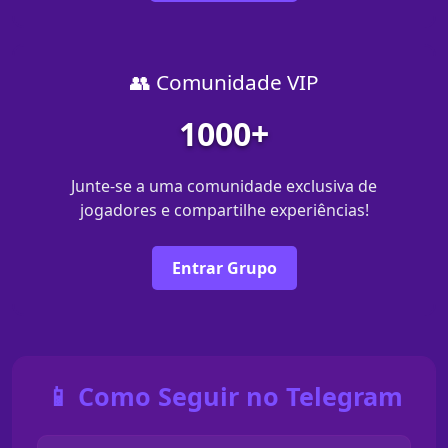
👥 Comunidade VIP
1000+
Junte-se a uma comunidade exclusiva de
jogadores e compartilhe experiências!
Entrar Grupo
📱 Como Seguir no Telegram