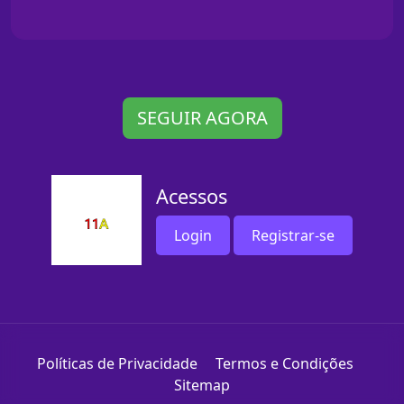
SEGUIR AGORA
Acessos
Login
Registrar-se
Políticas de Privacidade
Termos e Condições
Sitemap