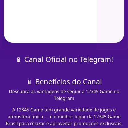
📱 Canal Oficial no Telegram!
📱 Benefícios do Canal
Descubra as vantagens de seguir a 12345 Game no
Telegram
A 12345 Game tem grande variedade de jogos e
atmosfera única — é o melhor lugar da 12345 Game
Brasil para relaxar e aproveitar promoções exclusivas.