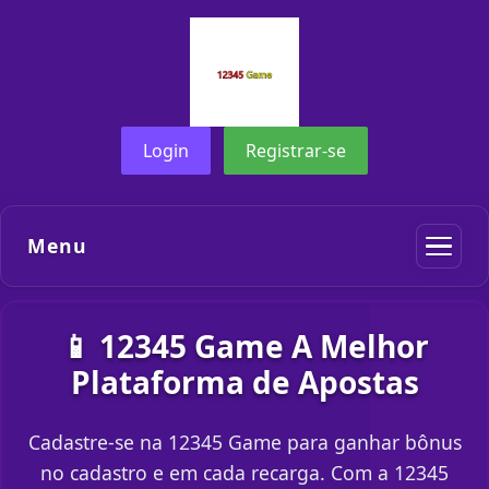
Login
Registrar-se
Menu
📱 12345 Game A Melhor
Plataforma de Apostas
Cadastre-se na 12345 Game para ganhar bônus
no cadastro e em cada recarga. Com a 12345