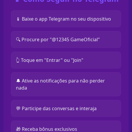
📱 Baixe o app Telegram no seu dispositivo
🔍 Procure por "@12345 GameOficial"
👆 Toque em "Entrar" ou "Join"
🔔 Ative as notificações para não perder
nada
💬 Participe das conversas e interaja
🎁 Receba bônus exclusivos