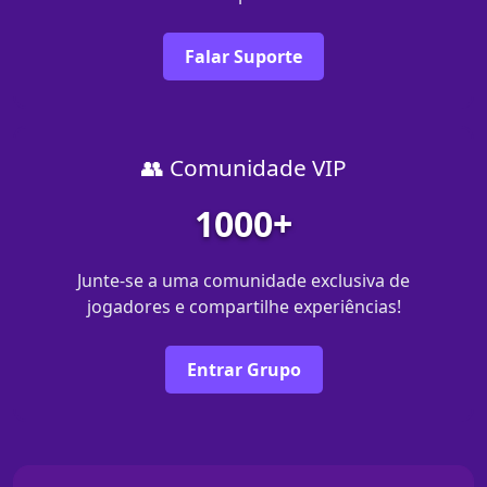
Falar Suporte
👥 Comunidade VIP
1000+
Junte-se a uma comunidade exclusiva de
jogadores e compartilhe experiências!
Entrar Grupo