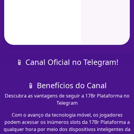
📱 Canal Oficial no Telegram!
📱 Benefícios do Canal
Descubra as vantagens de seguir a 17Br Plataforma no
Telegram
Com o avanço da tecnologia móvel, os jogadores
podem acessar os inúmeros slots da 17Br Plataforma a
qualquer hora por meio dos dispositivos inteligentes da