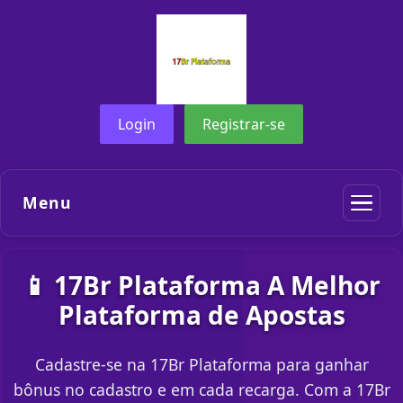
Login
Registrar-se
Menu
📱 17Br Plataforma A Melhor
Plataforma de Apostas
Cadastre-se na 17Br Plataforma para ganhar
bônus no cadastro e em cada recarga. Com a 17Br