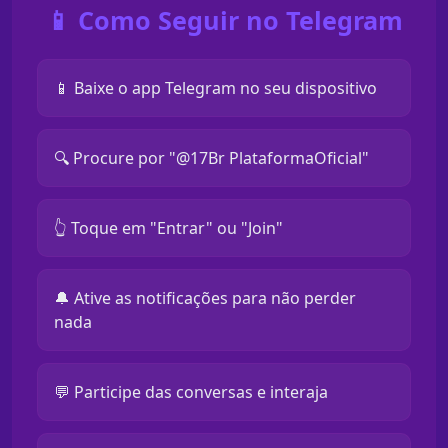
📱 Como Seguir no Telegram
📱 Baixe o app Telegram no seu dispositivo
🔍 Procure por "@17Br PlataformaOficial"
👆 Toque em "Entrar" ou "Join"
🔔 Ative as notificações para não perder
nada
💬 Participe das conversas e interaja