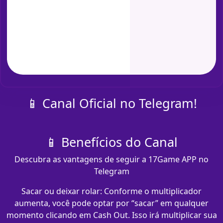
📱 Canal Oficial no Telegram!
📱 Benefícios do Canal
Descubra as vantagens de seguir a 17Game APP no
Telegram
Sacar ou deixar rolar: Conforme o multiplicador
aumenta, você pode optar por “sacar” em qualquer
momento clicando em Cash Out. Isso irá multiplicar sua