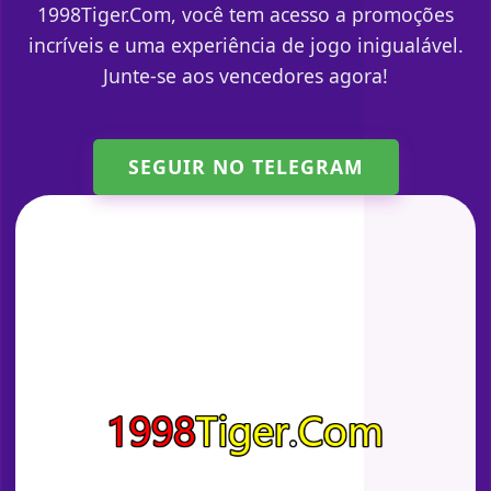
1998Tiger.Com, você tem acesso a promoções
incríveis e uma experiência de jogo inigualável.
Junte-se aos vencedores agora!
SEGUIR NO TELEGRAM