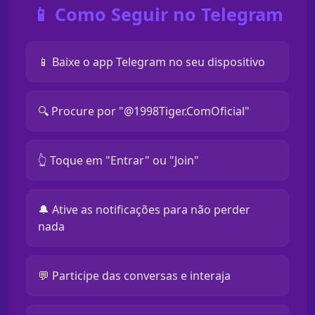
📱 Como Seguir no Telegram
📱 Baixe o app Telegram no seu dispositivo
🔍 Procure por "@1998Tiger.ComOficial"
👆 Toque em "Entrar" ou "Join"
🔔 Ative as notificações para não perder
nada
💬 Participe das conversas e interaja