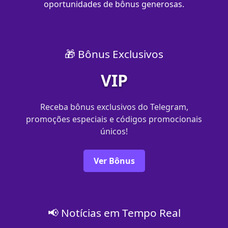
oportunidades de bônus generosas.
🎁 Bônus Exclusivos
VIP
Receba bônus exclusivos do Telegram,
promoções especiais e códigos promocionais
únicos!
Ver Bônus
📢 Notícias em Tempo Real