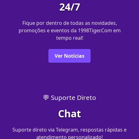
24/7
Fique por dentro de todas as novidades,
promoções e eventos da 1998Tiger.Com em
tempo real!
Ver Notícias
💬 Suporte Direto
Chat
Suporte direto via Telegram, respostas rápidas e
atendimento personalizado!