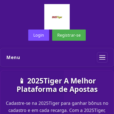
Login
Registrar-se
Menu
📱 2025Tiger A Melhor
Plataforma de Apostas
Cadastre-se na 2025Tiger para ganhar bônus no
cadastro e em cada recarga. Com a 2025Tiger,