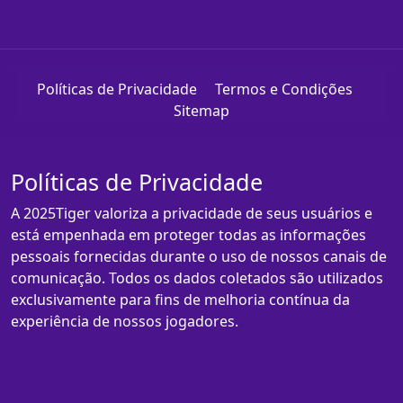
Políticas de Privacidade
Termos e Condições
Sitemap
Políticas de Privacidade
A 2025Tiger valoriza a privacidade de seus usuários e
está empenhada em proteger todas as informações
pessoais fornecidas durante o uso de nossos canais de
comunicação. Todos os dados coletados são utilizados
exclusivamente para fins de melhoria contínua da
experiência de nossos jogadores.