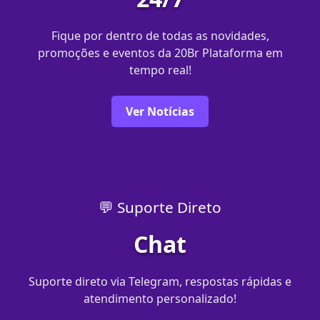
Fique por dentro de todas as novidades,
promoções e eventos da 20Br Plataforma em
tempo real!
Ver Notícias
💬 Suporte Direto
Chat
Suporte direto via Telegram, respostas rápidas e
atendimento personalizado!