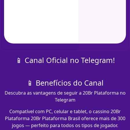
📱 Canal Oficial no Telegram!
📱 Benefícios do Canal
Descubra as vantagens de seguir a 20Br Plataforma no
Telegram
Compatível com PC, celular e tablet, o cassino 20Br
Plataforma 20Br Plataforma Brasil oferece mais de 300
jogos — perfeito para todos os tipos de jogador.