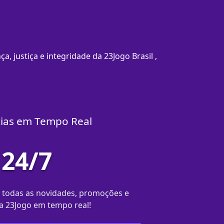
, justiça e integridade da 23Jogo Brasil ,
cias em Tempo Real
24/7
e todas as novidades, promoções e
a 23Jogo em tempo real!