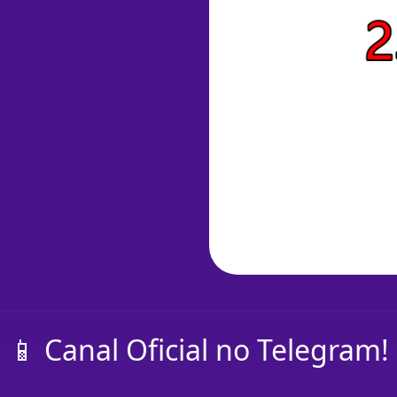
📱 Canal Oficial no Telegram!