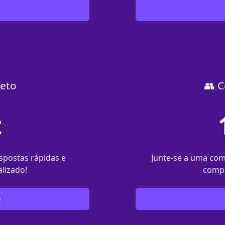
reto
👥 
t
espostas rápidas e
Junte-se a uma com
lizado!
compa
e