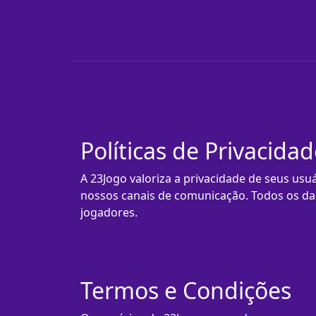
Políticas de Privacida
A 23Jogo valoriza a privacidade de seus us
nossos canais de comunicação. Todos os dad
jogadores.
Termos e Condições