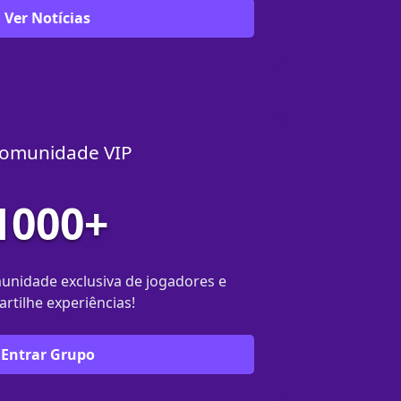
Ver Notícias
Comunidade VIP
1000+
unidade exclusiva de jogadores e
rtilhe experiências!
Entrar Grupo