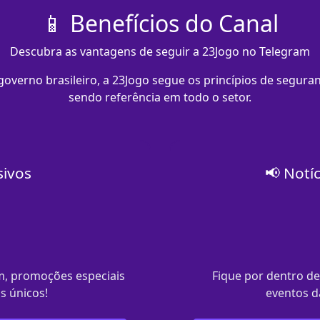
📱 Benefícios do Canal
Descubra as vantagens de seguir a 23Jogo no Telegram
overno brasileiro, a 23Jogo segue os princípios de segurança
sendo referência em todo o setor.
sivos
📢 Notí
m, promoções especiais
Fique por dentro d
s únicos!
eventos d