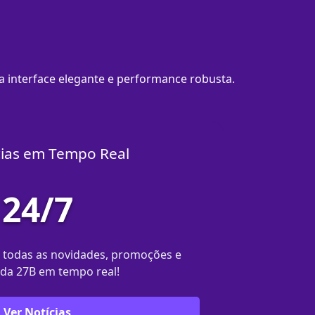
a interface elegante e performance robusta.
cias em Tempo Real
24/7
e todas as novidades, promoções e
 da 27B em tempo real!
Ver Notícias