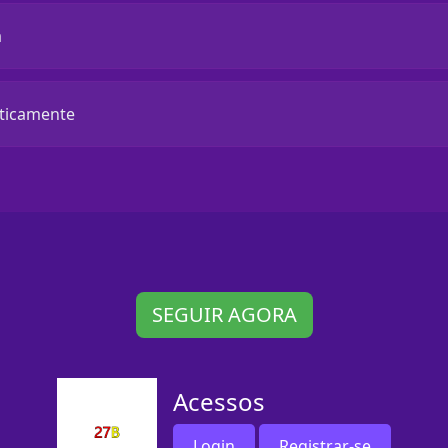
a
aticamente
SEGUIR AGORA
Acessos
Login
Registrar-se