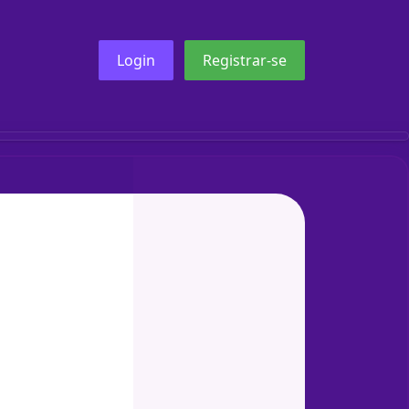
Login
Registrar-se