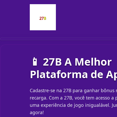
📱 27B A Melhor
Plataforma de A
Cadastre-se na 27B para ganhar bônus 
recarga. Com a 27B, você tem acesso a 
uma experiência de jogo inigualável. J
agora!