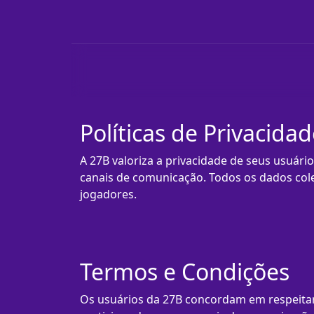
Políticas de Privacida
A 27B valoriza a privacidade de seus usuár
canais de comunicação. Todos os dados cole
jogadores.
Termos e Condições
Os usuários da 27B concordam em respeitar 