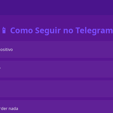
📱 Como Seguir no Telegram
ositivo
"
erder nada