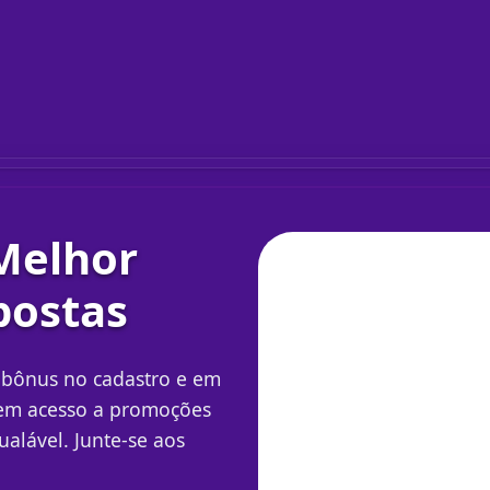
 Melhor
postas
 bônus no cadastro e em
tem acesso a promoções
ualável. Junte-se aos