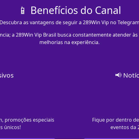
📱 Benefícios do Canal
Descubra as vantagens de seguir a 289Win Vip no Telegra
cia; a 289Win Vip Brasil busca constantemente atender às
melhorias na experiência.
sivos
📢 Notí
m, promoções especiais
Fique por dentro d
s únicos!
eventos da 