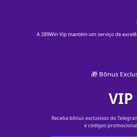
A 289Win Vip mantém um serviço de excelên
🎁 Bônus Exclu
VIP
Receba bônus exclusivos do Telegra
e códigos promocionai