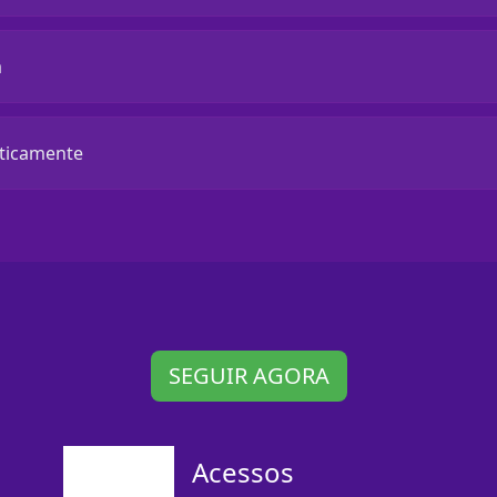
a
aticamente
SEGUIR AGORA
Acessos