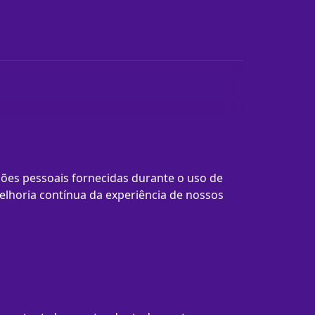
ções pessoais fornecidas durante o uso de
elhoria contínua da experiência de nossos