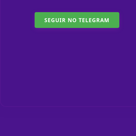
SEGUIR NO TELEGRAM