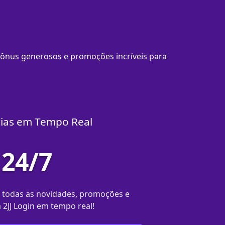
, bônus generosos e promoções incríveis para
cias em Tempo Real
24/7
e todas as novidades, promoções e
 2JJ Login em tempo real!