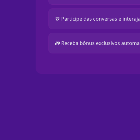
💬 Participe das conversas e interaj
🎁 Receba bônus exclusivos autom