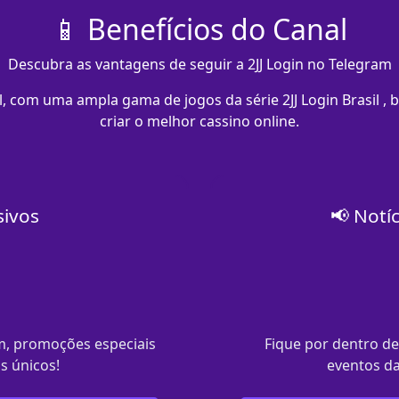
📱 Benefícios do Canal
Descubra as vantagens de seguir a 2JJ Login no Telegram
el, com uma ampla gama de jogos da série 2JJ Login Brasil 
criar o melhor cassino online.
sivos
📢 Notí
m, promoções especiais
Fique por dentro d
s únicos!
eventos da