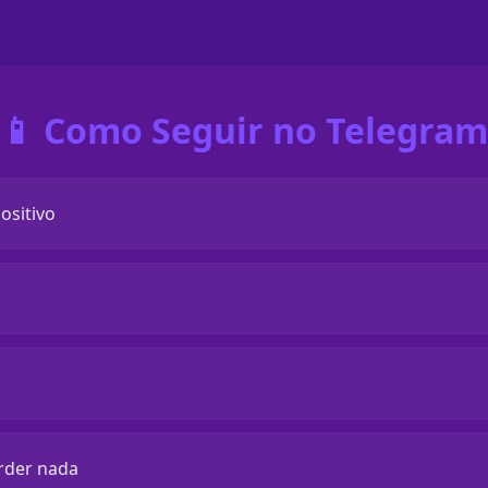
📱 Como Seguir no Telegram
ositivo
erder nada