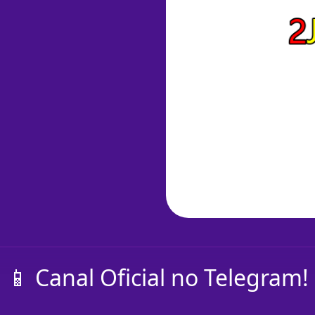
📱 Canal Oficial no Telegram!