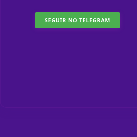
SEGUIR NO TELEGRAM