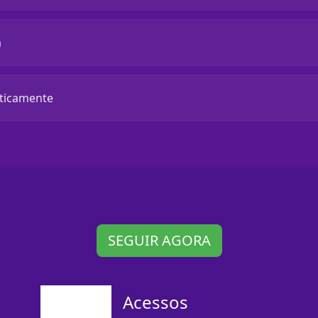
a
aticamente
SEGUIR AGORA
Acessos