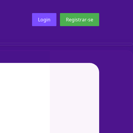
Login
Registrar-se