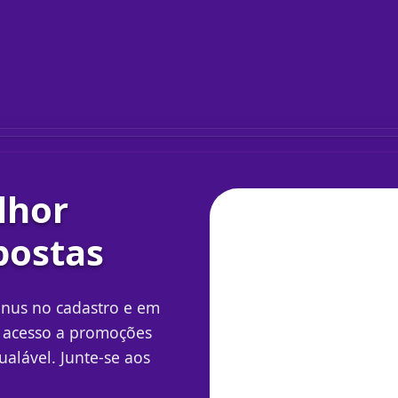
lhor
postas
ônus no cadastro e em
m acesso a promoções
ualável. Junte-se aos