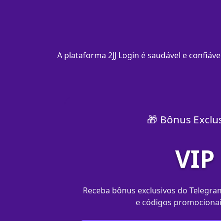
A plataforma 2JJ Login é saudável e confiáv
🎁 Bônus Exclu
VIP
Receba bônus exclusivos do Telegra
e códigos promocionai