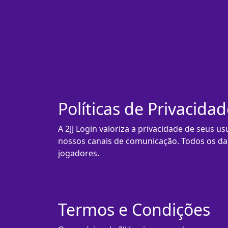
Políticas de Privacida
A 2JJ Login valoriza a privacidade de seus
nossos canais de comunicação. Todos os dad
jogadores.
Termos e Condições