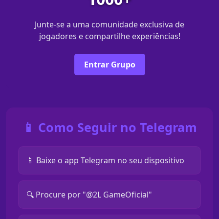
Junte-se a uma comunidade exclusiva de
jogadores e compartilhe experiências!
Entrar Grupo
📱 Como Seguir no Telegram
📱 Baixe o app Telegram no seu dispositivo
🔍 Procure por "@2L GameOficial"