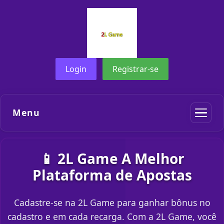
Login
Registrar-se
Menu
📱 2L Game A Melhor
Plataforma de Apostas
Cadastre-se na 2L Game para ganhar bônus no
cadastro e em cada recarga. Com a 2L Game, você