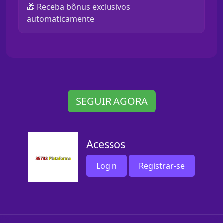
🎁 Receba bônus exclusivos
automaticamente
SEGUIR AGORA
Acessos
Login
Registrar-se