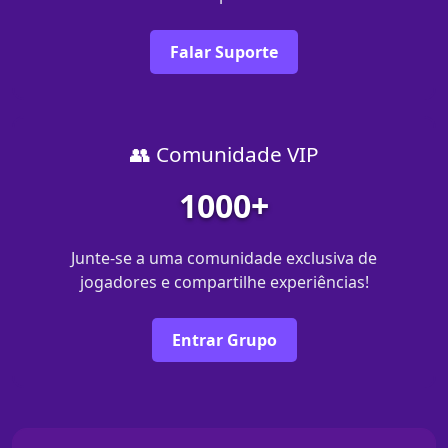
Falar Suporte
👥 Comunidade VIP
1000+
Junte-se a uma comunidade exclusiva de
jogadores e compartilhe experiências!
Entrar Grupo