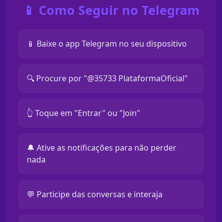
📱 Como Seguir no Telegram
📱 Baixe o app Telegram no seu dispositivo
🔍 Procure por "@35733 PlataformaOficial"
👆 Toque em "Entrar" ou "Join"
🔔 Ative as notificações para não perder
nada
💬 Participe das conversas e interaja