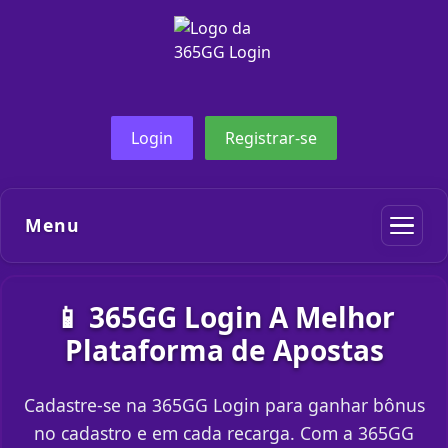
Login
Registrar-se
Menu
📱 365GG Login A Melhor
Plataforma de Apostas
Cadastre-se na 365GG Login para ganhar bônus
no cadastro e em cada recarga. Com a 365GG