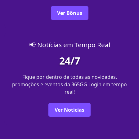
Ver Bônus
📢 Notícias em Tempo Real
24/7
Fique por dentro de todas as novidades,
promoções e eventos da 365GG Login em tempo
real!
Ver Notícias