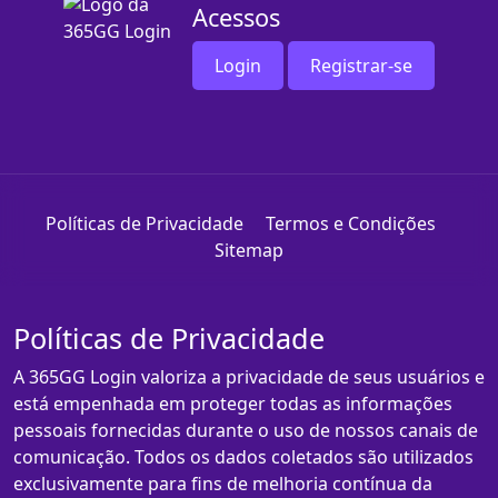
Acessos
Login
Registrar-se
Políticas de Privacidade
Termos e Condições
Sitemap
Políticas de Privacidade
A 365GG Login valoriza a privacidade de seus usuários e
está empenhada em proteger todas as informações
pessoais fornecidas durante o uso de nossos canais de
comunicação. Todos os dados coletados são utilizados
exclusivamente para fins de melhoria contínua da