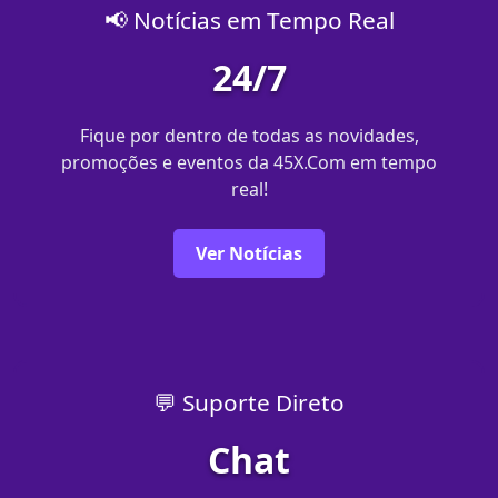
📢 Notícias em Tempo Real
24/7
Fique por dentro de todas as novidades,
promoções e eventos da 45X.Com em tempo
real!
Ver Notícias
💬 Suporte Direto
Chat