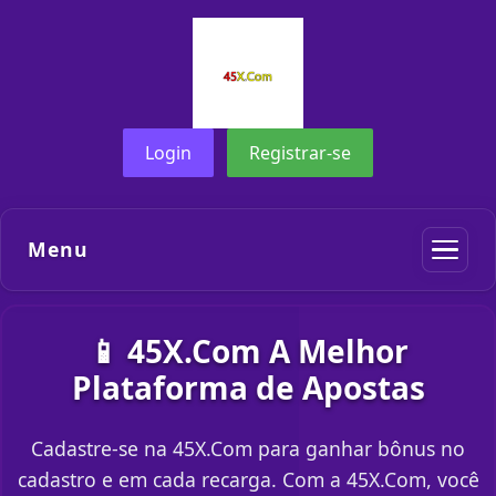
Login
Registrar-se
Menu
📱 45X.Com A Melhor
Plataforma de Apostas
Cadastre-se na 45X.Com para ganhar bônus no
cadastro e em cada recarga. Com a 45X.Com, você