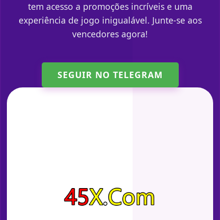
tem acesso a promoções incríveis e uma
experiência de jogo inigualável. Junte-se aos
vencedores agora!
SEGUIR NO TELEGRAM