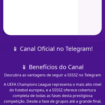
📱 Canal Oficial no Telegram!
📱 Benefícios do Canal
Descubra as vantagens de seguir a 5555Z no Telegram
A UEFA Champions League representa o mais alto nível
do futebol europeu, e a 5555Z oferece cobertura
completa de todas as fases desta prestigiosa
competição. Desde a fase de grupos até a grande final,