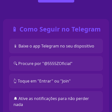
📱 Como Seguir no Telegram
📱 Baixe o app Telegram no seu dispositivo
🔍 Procure por "@5555ZOficial"
👆 Toque em "Entrar" ou "Join"
🔔 Ative as notificações para não perder
nada