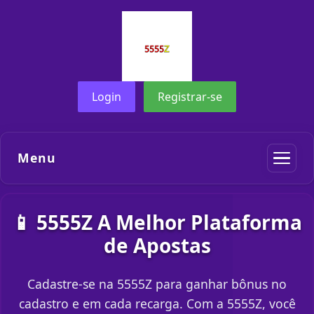
Login
Registrar-se
Menu
📱 5555Z A Melhor Plataforma
de Apostas
Cadastre-se na 5555Z para ganhar bônus no
cadastro e em cada recarga. Com a 5555Z, você