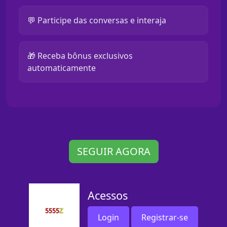
💬 Participe das conversas e interaja
🎁 Receba bônus exclusivos
automaticamente
SEGUIR AGORA
Acessos
Login
Registrar-se