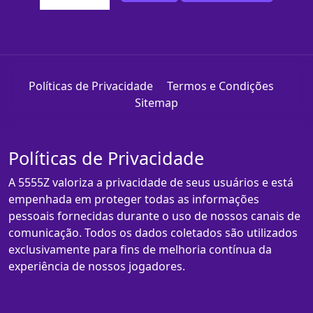
Políticas de Privacidade
Termos e Condições
Sitemap
Políticas de Privacidade
A 5555Z valoriza a privacidade de seus usuários e está
empenhada em proteger todas as informações
pessoais fornecidas durante o uso de nossos canais de
comunicação. Todos os dados coletados são utilizados
exclusivamente para fins de melhoria contínua da
experiência de nossos jogadores.