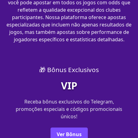
você pode apostar em todos os jogos com odds que
refletem a qualidade excepcional dos clubes
participantes. Nossa plataforma oferece apostas
especializadas que incluem não apenas resultados de
jogos, mas também apostas sobre performance de
jogadores específicos e estatísticas detalhadas.
🎁 Bônus Exclusivos
VIP
Receba bônus exclusivos do Telegram,
promoções especiais e códigos promocionais
únicos!
Ver Bônus