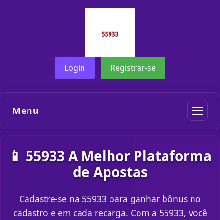
Login
Registrar-se
Menu
📱 55933 A Melhor Plataforma
de Apostas
Cadastre-se na 55933 para ganhar bônus no
cadastro e em cada recarga. Com a 55933, você