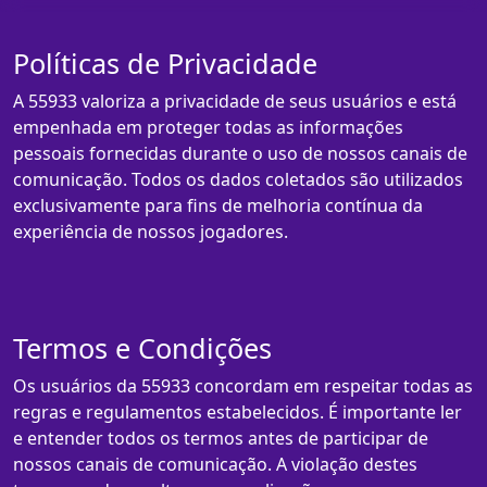
Políticas de Privacidade
A 55933 valoriza a privacidade de seus usuários e está
empenhada em proteger todas as informações
pessoais fornecidas durante o uso de nossos canais de
comunicação. Todos os dados coletados são utilizados
exclusivamente para fins de melhoria contínua da
experiência de nossos jogadores.
Termos e Condições
Os usuários da 55933 concordam em respeitar todas as
regras e regulamentos estabelecidos. É importante ler
e entender todos os termos antes de participar de
nossos canais de comunicação. A violação destes