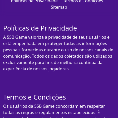
Políticas de Privacidade
Termos e Condições
Sitemap
Políticas de Privacidade
A 55B Game valoriza a privacidade de seus usuários e
está empenhada em proteger todas as informações
pessoais fornecidas durante o uso de nossos canais de
comunicação. Todos os dados coletados são utilizados
exclusivamente para fins de melhoria contínua da
experiência de nossos jogadores.
Termos e Condições
Os usuários da 55B Game concordam em respeitar
todas as regras e regulamentos estabelecidos. É