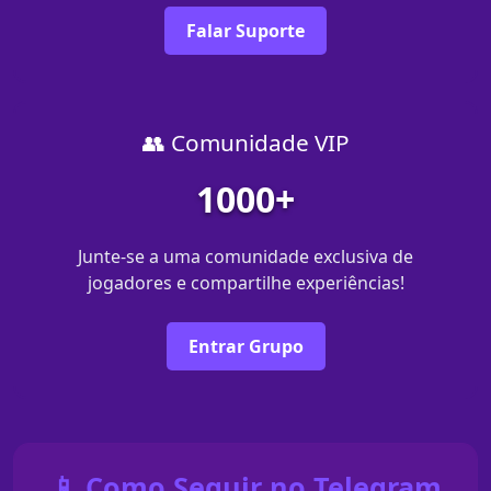
Falar Suporte
👥 Comunidade VIP
1000+
Junte-se a uma comunidade exclusiva de
jogadores e compartilhe experiências!
Entrar Grupo
📱 Como Seguir no Telegram