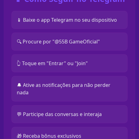
📱 Baixe o app Telegram no seu dispositivo
🔍 Procure por "@55B GameOficial"
👆 Toque em "Entrar" ou "Join"
🔔 Ative as notificações para não perder
nada
💬 Participe das conversas e interaja
🎁 Receba bônus exclusivos