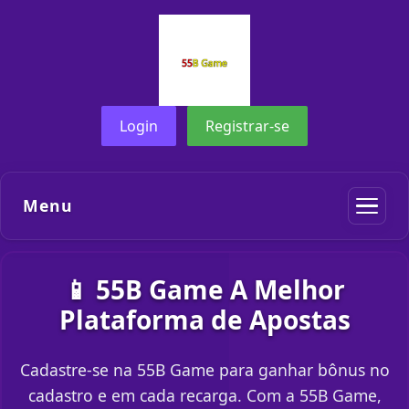
Login
Registrar-se
Menu
📱 55B Game A Melhor
Plataforma de Apostas
Cadastre-se na 55B Game para ganhar bônus no
cadastro e em cada recarga. Com a 55B Game,