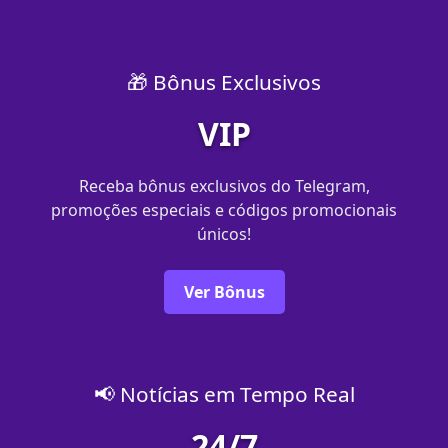
🎁 Bônus Exclusivos
VIP
Receba bônus exclusivos do Telegram,
promoções especiais e códigos promocionais
únicos!
Ver Bônus
📢 Notícias em Tempo Real
24/7