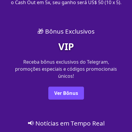
o Cash Out em 5x, seu ganho será US$ 50 (10 x 5).
🎁 Bônus Exclusivos
VIP
Receba bônus exclusivos do Telegram,
promoções especiais e códigos promocionais
únicos!
Ver Bônus
📢 Notícias em Tempo Real