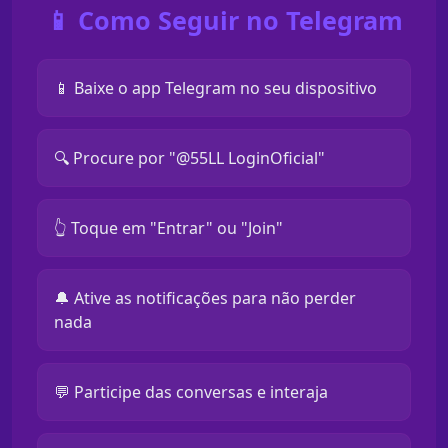
📱 Como Seguir no Telegram
📱 Baixe o app Telegram no seu dispositivo
🔍 Procure por "@55LL LoginOficial"
👆 Toque em "Entrar" ou "Join"
🔔 Ative as notificações para não perder
nada
💬 Participe das conversas e interaja