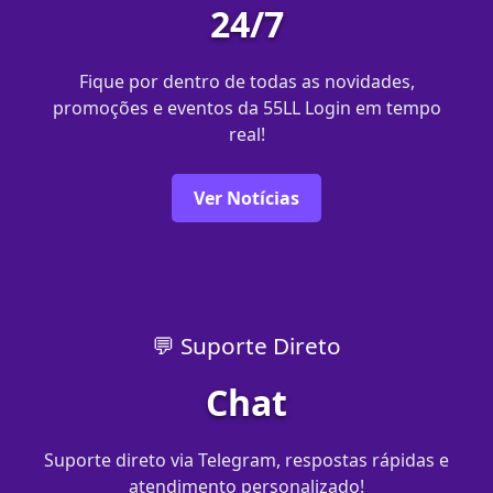
24/7
Fique por dentro de todas as novidades,
promoções e eventos da 55LL Login em tempo
real!
Ver Notícias
💬 Suporte Direto
Chat
Suporte direto via Telegram, respostas rápidas e
atendimento personalizado!