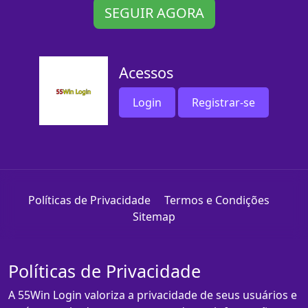
SEGUIR AGORA
Acessos
Login
Registrar-se
Políticas de Privacidade
Termos e Condições
Sitemap
Políticas de Privacidade
A 55Win Login valoriza a privacidade de seus usuários e