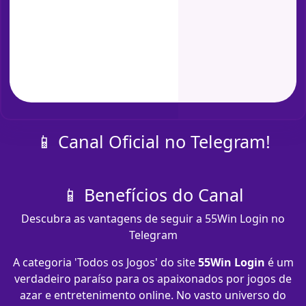
📱 Canal Oficial no Telegram!
📱 Benefícios do Canal
Descubra as vantagens de seguir a 55Win Login no
Telegram
A categoria 'Todos os Jogos' do site
55Win Login
é um
verdadeiro paraíso para os apaixonados por jogos de
azar e entretenimento online. No vasto universo do