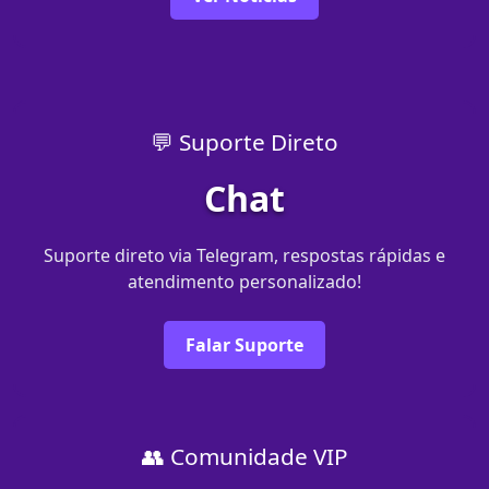
💬 Suporte Direto
Chat
Suporte direto via Telegram, respostas rápidas e
atendimento personalizado!
Falar Suporte
👥 Comunidade VIP