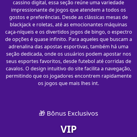
cassino digital, essa seção reúne uma variedade
impressionante de jogos que atendem a todos os
gostos e preferências. Desde as clássicas mesas de
blackjack e roletas, até as emocionantes máquinas
caça-níqueis e os divertidos jogos de bingo, o espectro
de opções é quase infinito. Para aqueles que buscam a
adrenalina das apostas esportivas, também há uma
seção dedicada, onde os usuários podem apostar nos
seus esportes favoritos, desde futebol até corridas de
cavalos. O design intuitivo do site facilita a navegação,
permitindo que os jogadores encontrem rapidamente
os jogos que mais lhes int.
🎁 Bônus Exclusivos
VIP