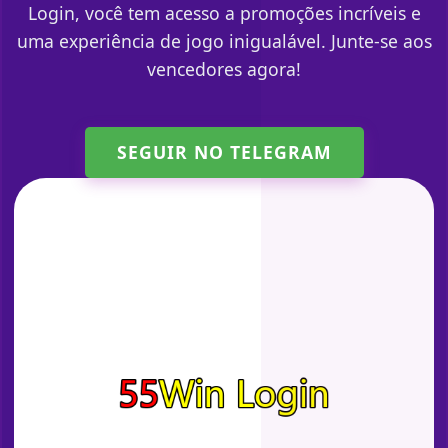
Login, você tem acesso a promoções incríveis e
uma experiência de jogo inigualável. Junte-se aos
vencedores agora!
SEGUIR NO TELEGRAM