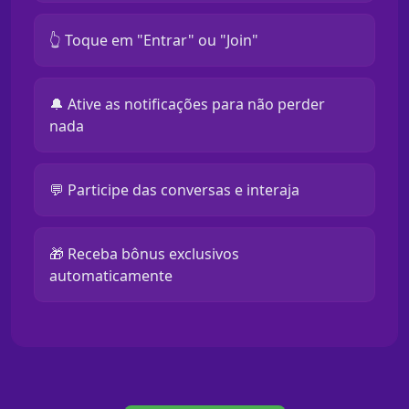
👆 Toque em "Entrar" ou "Join"
🔔 Ative as notificações para não perder
nada
💬 Participe das conversas e interaja
🎁 Receba bônus exclusivos
automaticamente