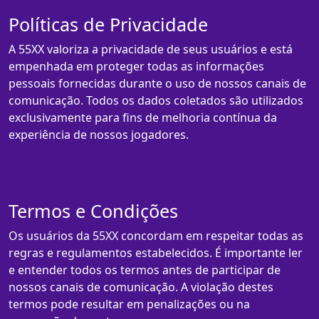
Políticas de Privacidade
A 55XX valoriza a privacidade de seus usuários e está
empenhada em proteger todas as informações
pessoais fornecidas durante o uso de nossos canais de
comunicação. Todos os dados coletados são utilizados
exclusivamente para fins de melhoria contínua da
experiência de nossos jogadores.
Termos e Condições
Os usuários da 55XX concordam em respeitar todas as
regras e regulamentos estabelecidos. É importante ler
e entender todos os termos antes de participar de
nossos canais de comunicação. A violação destes
termos pode resultar em penalizações ou na