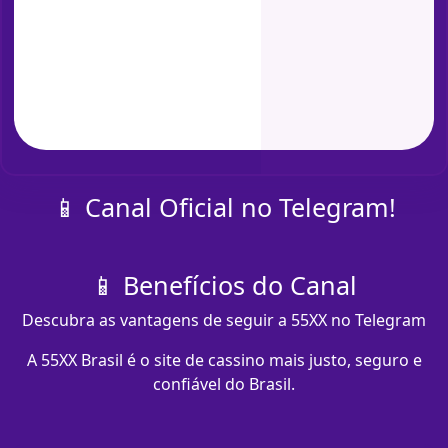
📱 Canal Oficial no Telegram!
📱 Benefícios do Canal
Descubra as vantagens de seguir a 55XX no Telegram
A 55XX Brasil é o site de cassino mais justo, seguro e
confiável do Brasil.