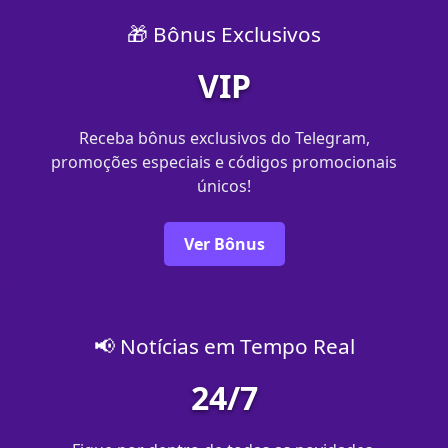
🎁 Bônus Exclusivos
VIP
Receba bônus exclusivos do Telegram,
promoções especiais e códigos promocionais
únicos!
Ver Bônus
📢 Notícias em Tempo Real
24/7