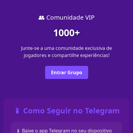
👥 Comunidade VIP
1000+
Junte-se a uma comunidade exclusiva de
jogadores e compartilhe experiências!
Entrar Grupo
📱 Como Seguir no Telegram
📱 Baixe o app Telegram no seu dispositivo