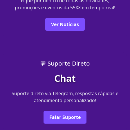
Fique por dentro de todas as novidades,
promoções e eventos da 55XX em tempo real!
Ver Notícias
💬 Suporte Direto
Chat
Suporte direto via Telegram, respostas rápidas e
atendimento personalizado!
Falar Suporte