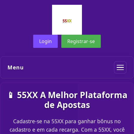
Login
Registrar-se
Menu
📱 55XX A Melhor Plataforma
de Apostas
Cadastre-se na 55XX para ganhar bônus no
cadastro e em cada recarga. Com a 55XX, você