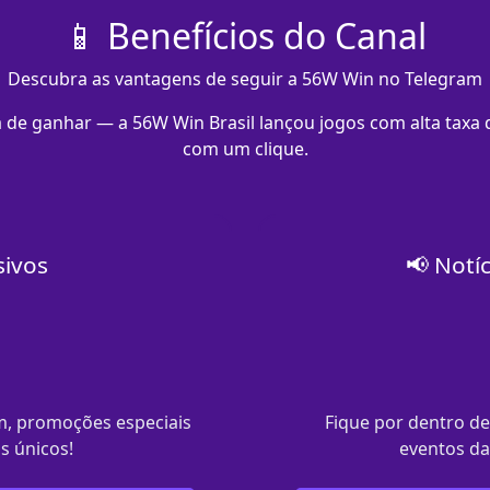
📱 Benefícios do Canal
Descubra as vantagens de seguir a 56W Win no Telegram
a de ganhar — a 56W Win Brasil lançou jogos com alta taxa
com um clique.
sivos
📢 Notí
m, promoções especiais
Fique por dentro d
s únicos!
eventos da