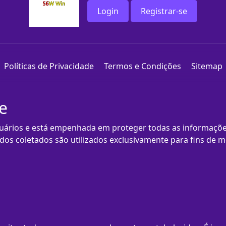
Login
Registrar-se
Políticas de Privacidade
Termos e Condições
Sitemap
de
suários e está empenhada em proteger todas as informaçõe
os coletados são utilizados exclusivamente para fins de m