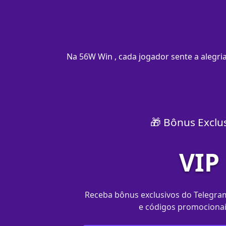
Na 56W Win , cada jogador sente a alegri
🎁 Bônus Exclu
VIP
Receba bônus exclusivos do Telegra
e códigos promocionai