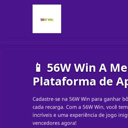
📱 56W Win A Me
Plataforma de A
Cadastre-se na 56W Win para ganhar b
cada recarga. Com a 56W Win, você te
incríveis e uma experiência de jogo inig
vencedores agora!