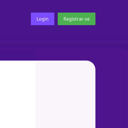
Login
Registrar-se