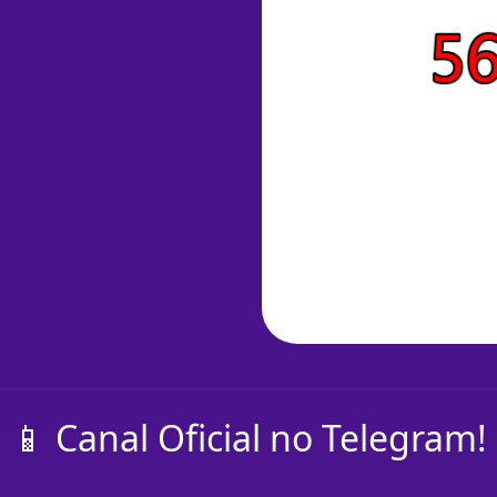
📱 Canal Oficial no Telegram!