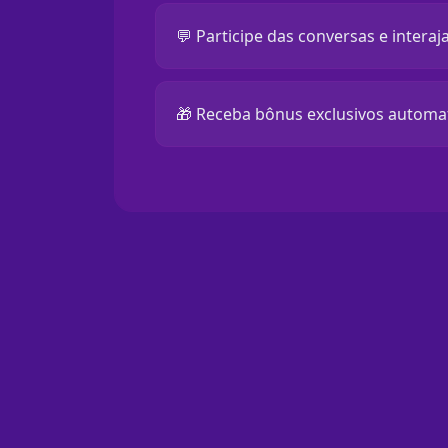
💬 Participe das conversas e interaj
🎁 Receba bônus exclusivos autom