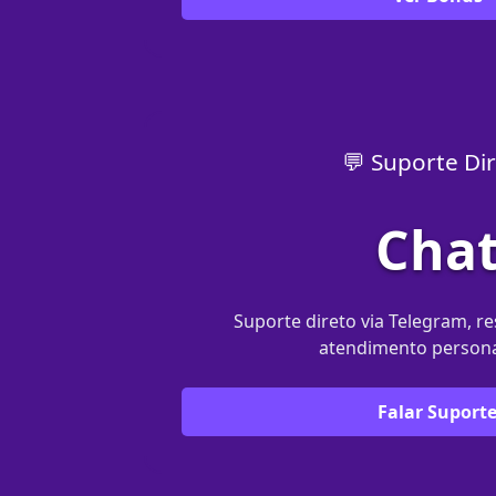
💬 Suporte Di
Cha
Suporte direto via Telegram, r
atendimento persona
Falar Suport