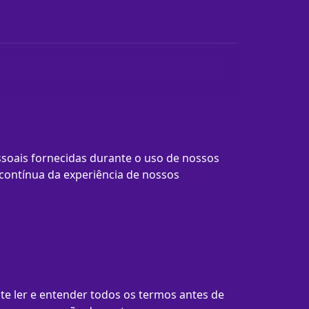
ssoais fornecidas durante o uso de nossos
 contínua da experiência de nossos
te ler e entender todos os termos antes de