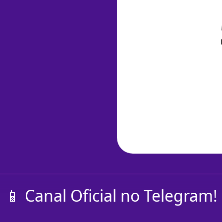
📱 Canal Oficial no Telegram!