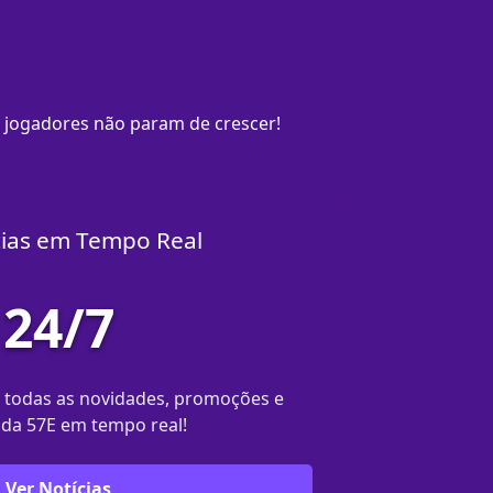
os jogadores não param de crescer!
cias em Tempo Real
24/7
e todas as novidades, promoções e
 da 57E em tempo real!
Ver Notícias