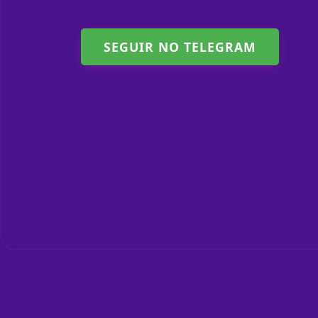
SEGUIR NO TELEGRAM