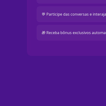
💬 Participe das conversas e interaj
🎁 Receba bônus exclusivos autom