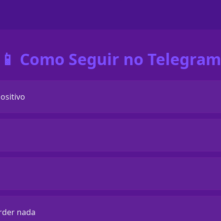
📱 Como Seguir no Telegram
ositivo
erder nada