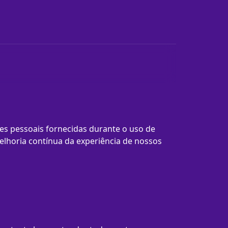
es pessoais fornecidas durante o uso de
elhoria contínua da experiência de nossos