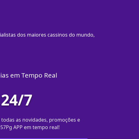
ialistas dos maiores cassinos do mundo,
cias em Tempo Real
24/7
e todas as novidades, promoções e
 57Pg APP em tempo real!