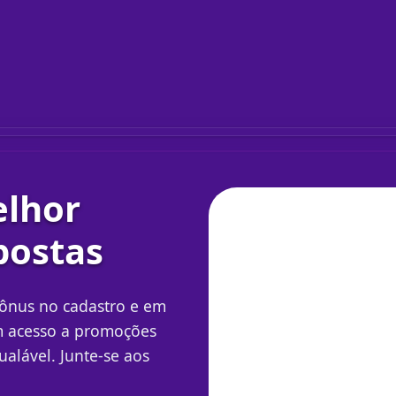
elhor
postas
ônus no cadastro e em
m acesso a promoções
ualável. Junte-se aos