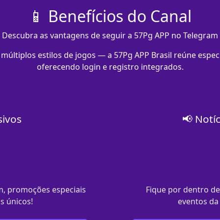
📱 Benefícios do Canal
Descubra as vantagens de seguir a 57Pg APP no Telegram
últiplos estilos de jogos — a 57Pg APP Brasil reúne espec
oferecendo login e registro integrados.
sivos
📢 Notí
m, promoções especiais
Fique por dentro d
s únicos!
eventos da