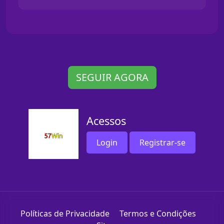
SEGUIR AGORA
Acessos
Login
Registrar-se
Políticas de Privacidade
Termos e Condições