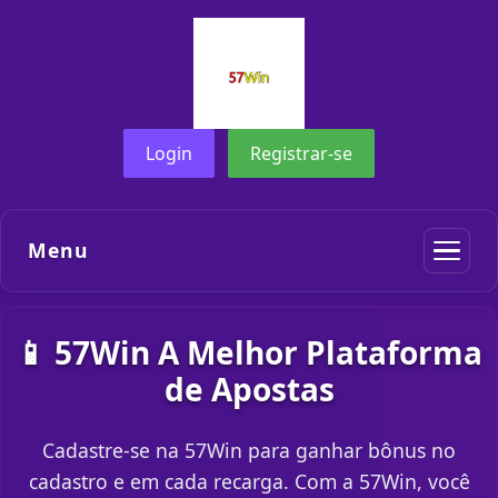
Login
Registrar-se
Menu
📱 57Win A Melhor Plataforma
de Apostas
Cadastre-se na 57Win para ganhar bônus no
cadastro e em cada recarga. Com a 57Win, você