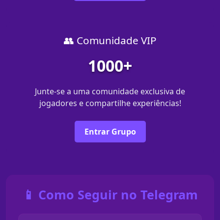
👥 Comunidade VIP
1000+
Junte-se a uma comunidade exclusiva de
jogadores e compartilhe experiências!
Entrar Grupo
📱 Como Seguir no Telegram