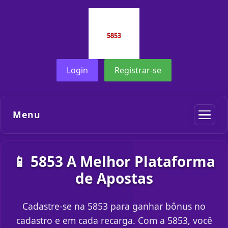
Login
Registrar-se
Menu
📱 5853 A Melhor Plataforma
de Apostas
Cadastre-se na 5853 para ganhar bônus no
cadastro e em cada recarga. Com a 5853, você