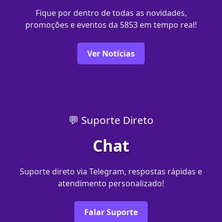
Fique por dentro de todas as novidades,
promoções e eventos da 5853 em tempo real!
Ver Notícias
💬 Suporte Direto
Chat
Suporte direto via Telegram, respostas rápidas e
atendimento personalizado!
Falar Suporte