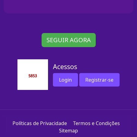
SEGUIR AGORA
Acessos
Login
Registrar-se
Políticas de Privacidade
Termos e Condições
Sitemap