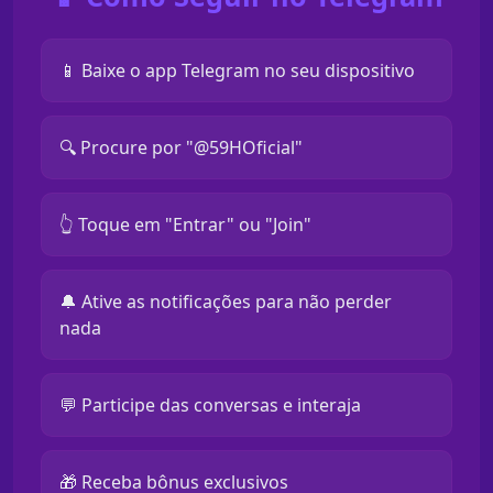
📱 Baixe o app Telegram no seu dispositivo
🔍 Procure por "@59HOficial"
👆 Toque em "Entrar" ou "Join"
🔔 Ative as notificações para não perder
nada
💬 Participe das conversas e interaja
🎁 Receba bônus exclusivos