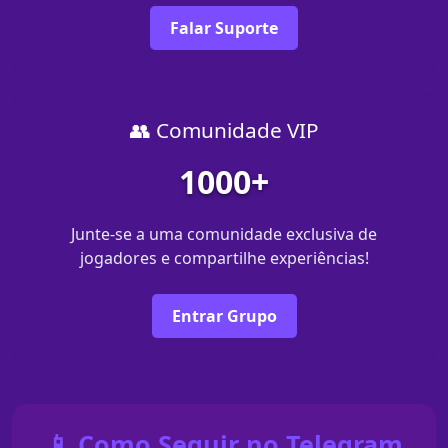
Falar Suporte
👥 Comunidade VIP
1000+
Junte-se a uma comunidade exclusiva de
jogadores e compartilhe experiências!
Entrar Grupo
📱 Como Seguir no Telegram