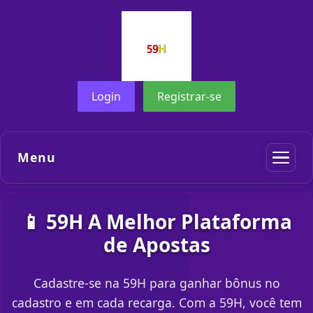
Login
Registrar-se
Menu
📱 59H A Melhor Plataforma
de Apostas
Cadastre-se na 59H para ganhar bônus no
cadastro e em cada recarga. Com a 59H, você tem