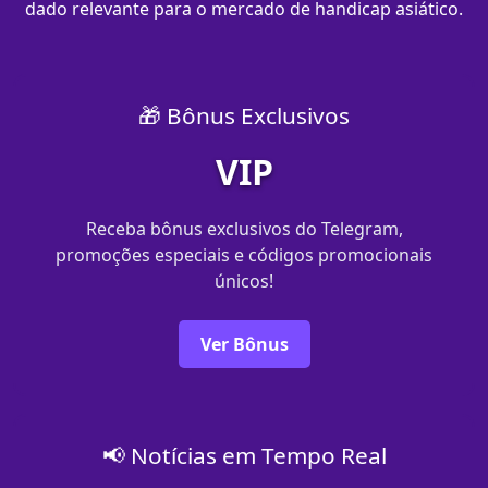
dado relevante para o mercado de handicap asiático.
🎁 Bônus Exclusivos
VIP
Receba bônus exclusivos do Telegram,
promoções especiais e códigos promocionais
únicos!
Ver Bônus
📢 Notícias em Tempo Real