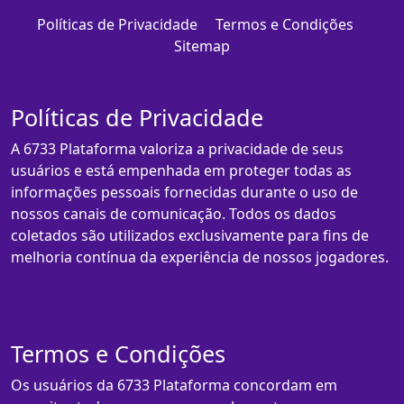
Políticas de Privacidade
Termos e Condições
Sitemap
Políticas de Privacidade
A 6733 Plataforma valoriza a privacidade de seus
usuários e está empenhada em proteger todas as
informações pessoais fornecidas durante o uso de
nossos canais de comunicação. Todos os dados
coletados são utilizados exclusivamente para fins de
melhoria contínua da experiência de nossos jogadores.
Termos e Condições
Os usuários da 6733 Plataforma concordam em