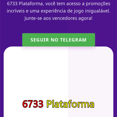
6733 Plataforma, você tem acesso a promoções
incríveis e uma experiência de jogo inigualável.
Junte-se aos vencedores agora!
SEGUIR NO TELEGRAM