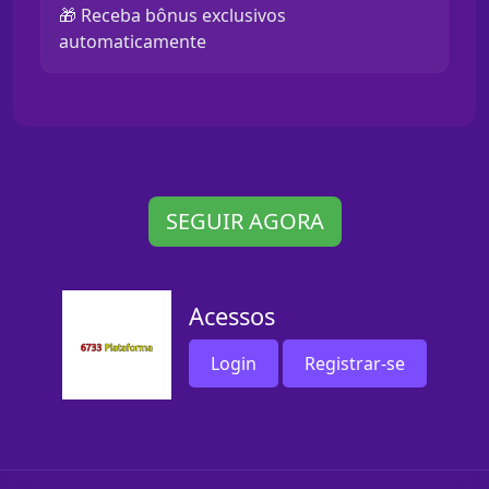
🎁 Receba bônus exclusivos
automaticamente
SEGUIR AGORA
Acessos
Login
Registrar-se