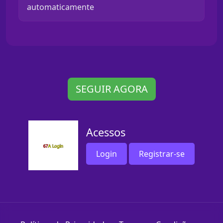
automaticamente
SEGUIR AGORA
Acessos
Login
Registrar-se