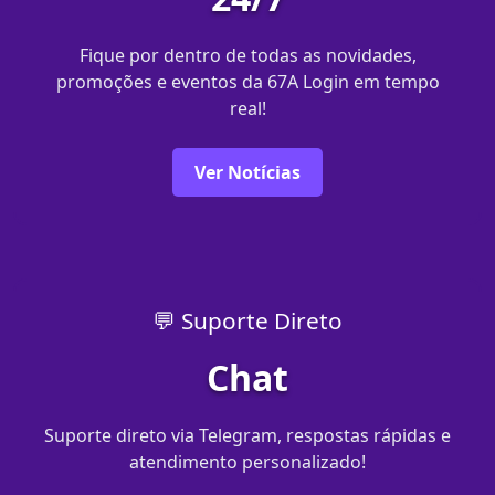
Fique por dentro de todas as novidades,
promoções e eventos da 67A Login em tempo
real!
Ver Notícias
💬 Suporte Direto
Chat
Suporte direto via Telegram, respostas rápidas e
atendimento personalizado!