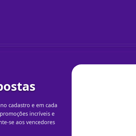
postas
 no cadastro e em cada
 promoções incríveis e
unte-se aos vencedores