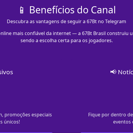
📱 Benefícios do Canal
Descubra as vantagens de seguir a 67Bt no Telegram
nline mais confiável da internet — a 67Bt Brasil construiu
sendo a escolha certa para os jogadores.
sivos
📢 Notí
m, promoções especiais
Fique por dentro d
s únicos!
eventos 