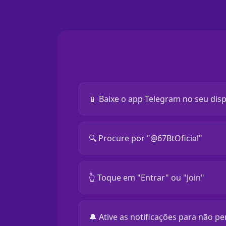
📱 Baixe o app Telegram no seu disp
🔍 Procure por "@67BtOficial"
👆 Toque em "Entrar" ou "Join"
🔔 Ative as notificações para não p