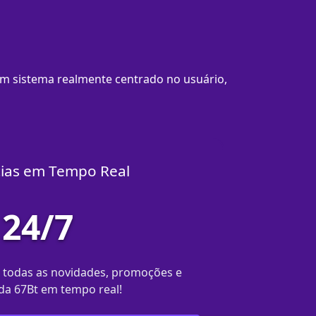
 um sistema realmente centrado no usuário,
cias em Tempo Real
24/7
e todas as novidades, promoções e
da 67Bt em tempo real!