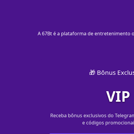
A 67Bt é a plataforma de entretenimento o
🎁 Bônus Exclu
VIP
Receba bônus exclusivos do Telegra
e códigos promocionai