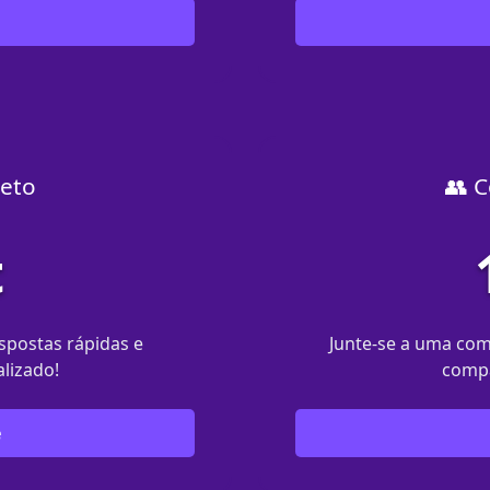
reto
👥 
t
espostas rápidas e
Junte-se a uma com
lizado!
compa
e