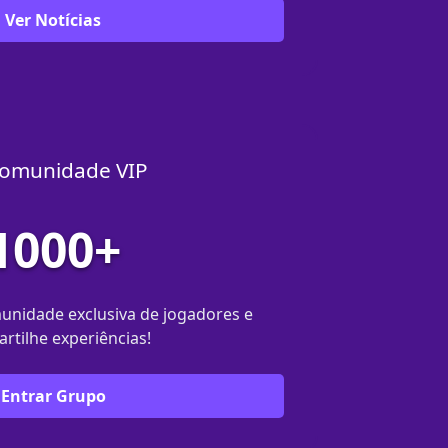
Ver Notícias
Comunidade VIP
1000+
unidade exclusiva de jogadores e
rtilhe experiências!
Entrar Grupo