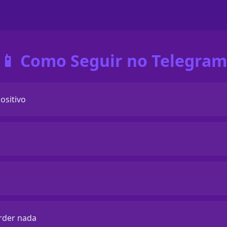
📱 Como Seguir no Telegram
ositivo
erder nada