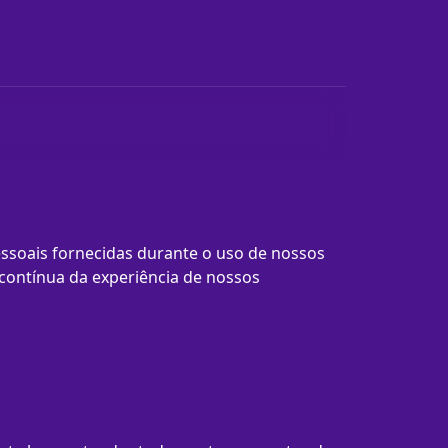
essoais fornecidas durante o uso de nossos
 contínua da experiência de nossos