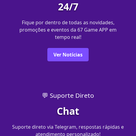
24/7
Fique por dentro de todas as novidades,
promoções e eventos da 67 Game APP em
tempo real!
Ver Notícias
💬 Suporte Direto
Chat
Suporte direto via Telegram, respostas rápidas e
atendimento personalizado!