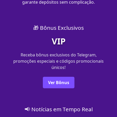
garante depósitos sem complicação.
🎁 Bônus Exclusivos
VIP
Receba bônus exclusivos do Telegram,
promoções especiais e códigos promocionais
únicos!
Ver Bônus
📢 Notícias em Tempo Real