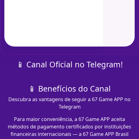
📱 Canal Oficial no Telegram!
📱 Benefícios do Canal
Descubra as vantagens de seguir a 67 Game APP no
Telegram
Para maior conveniência, a 67 Game APP aceita
métodos de pagamento certificados por instituições
financeiras internacionais — a 67 Game APP Brasil