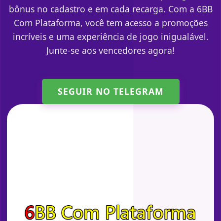
bônus no cadastro e em cada recarga. Com a 6BB
Com Plataforma, você tem acesso a promoções
incríveis e uma experiência de jogo inigualável.
Junte-se aos vencedores agora!
SEGUIR NO TELEGRAM