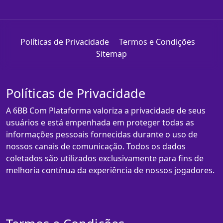
Políticas de Privacidade
Termos e Condições
Sitemap
Políticas de Privacidade
A 6BB Com Plataforma valoriza a privacidade de seus
usuários e está empenhada em proteger todas as
informações pessoais fornecidas durante o uso de
nossos canais de comunicação. Todos os dados
coletados são utilizados exclusivamente para fins de
melhoria contínua da experiência de nossos jogadores.