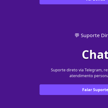
💬 Suporte Di
Cha
Suporte direto via Telegram, r
atendimento persona
Falar Suport