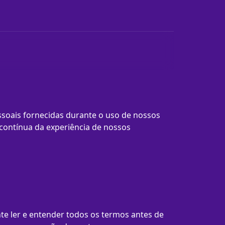
ssoais fornecidas durante o uso de nossos
 contínua da experiência de nossos
te ler e entender todos os termos antes de