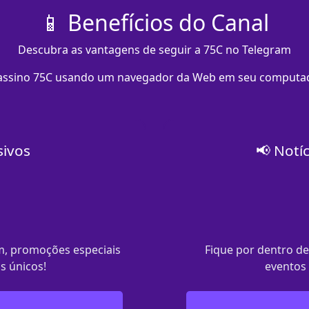
📱 Benefícios do Canal
Descubra as vantagens de seguir a 75C no Telegram
o cassino 75C usando um navegador da Web em seu computad
sivos
📢 Notí
m, promoções especiais
Fique por dentro d
s únicos!
eventos