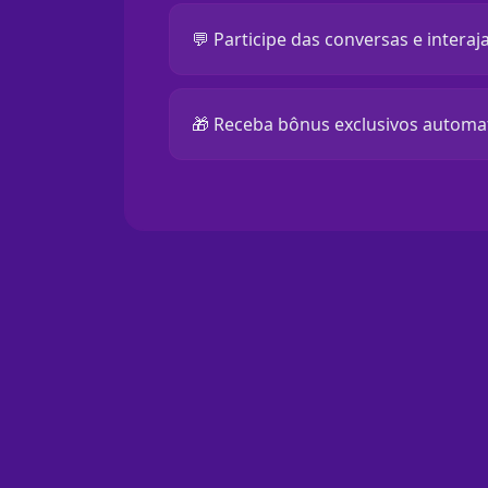
💬 Participe das conversas e interaj
🎁 Receba bônus exclusivos autom