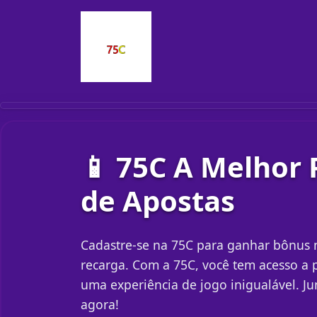
📱 75C A Melhor
de Apostas
Cadastre-se na 75C para ganhar bônus 
recarga. Com a 75C, você tem acesso a 
uma experiência de jogo inigualável. J
agora!