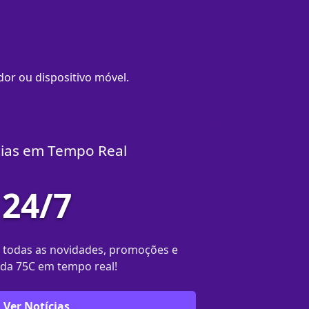
or ou dispositivo móvel.
cias em Tempo Real
24/7
e todas as novidades, promoções e
 da 75C em tempo real!
Ver Notícias