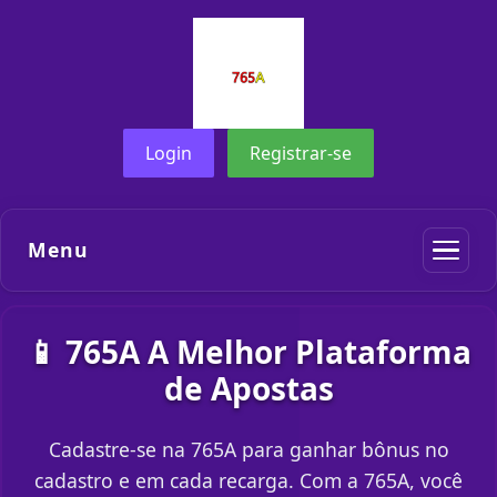
Login
Registrar-se
Menu
📱 765A A Melhor Plataforma
de Apostas
Cadastre-se na 765A para ganhar bônus no
cadastro e em cada recarga. Com a 765A, você