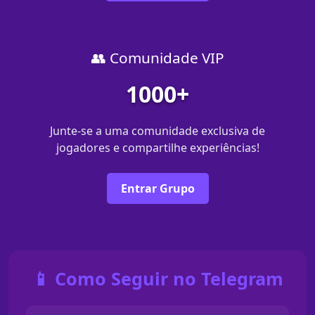
👥 Comunidade VIP
1000+
Junte-se a uma comunidade exclusiva de
jogadores e compartilhe experiências!
Entrar Grupo
📱 Como Seguir no Telegram