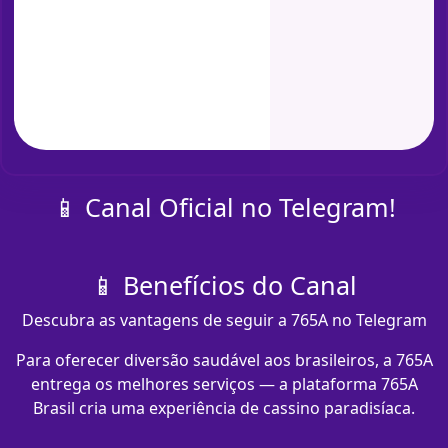
📱 Canal Oficial no Telegram!
📱 Benefícios do Canal
Descubra as vantagens de seguir a 765A no Telegram
Para oferecer diversão saudável aos brasileiros, a 765A
entrega os melhores serviços — a plataforma 765A
Brasil cria uma experiência de cassino paradisíaca.