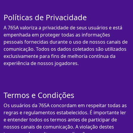
Políticas de Privacidade
A 765A valoriza a privacidade de seus usuários e está
empenhada em proteger todas as informações
pessoais fornecidas durante o uso de nossos canais de
comunicação. Todos os dados coletados são utilizados
exclusivamente para fins de melhoria contínua da
experiência de nossos jogadores.
Termos e Condições
Os usuários da 765A concordam em respeitar todas as
regras e regulamentos estabelecidos. É importante ler
e entender todos os termos antes de participar de
nossos canais de comunicação. A violação destes