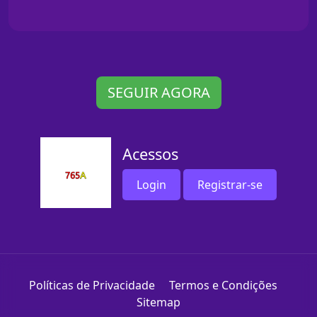
SEGUIR AGORA
Acessos
Login
Registrar-se
Políticas de Privacidade
Termos e Condições
Sitemap