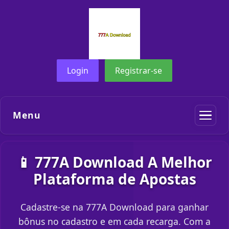
Login
Registrar-se
Menu
📱 777A Download A Melhor
Plataforma de Apostas
Cadastre-se na 777A Download para ganhar
bônus no cadastro e em cada recarga. Com a