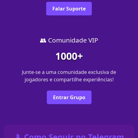
Falar Suporte
👥 Comunidade VIP
1000+
Junte-se a uma comunidade exclusiva de
jogadores e compartilhe experiências!
Entrar Grupo
📱 Como Seguir no Telegram