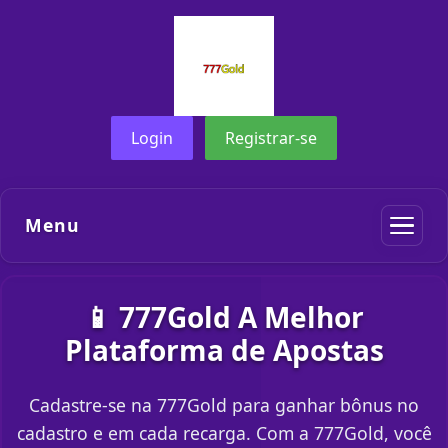
Login
Registrar-se
Menu
📱 777Gold A Melhor
Plataforma de Apostas
Cadastre-se na 777Gold para ganhar bônus no
cadastro e em cada recarga. Com a 777Gold, você