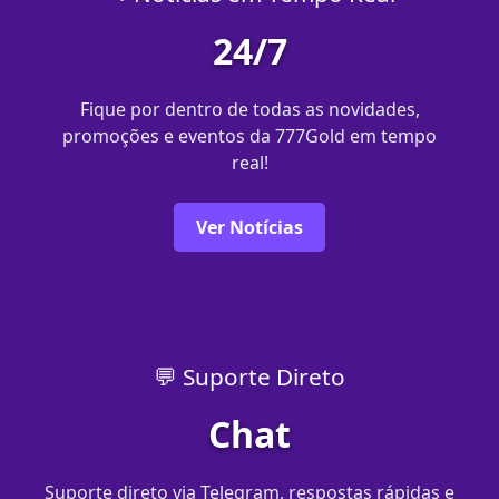
24/7
Fique por dentro de todas as novidades,
promoções e eventos da 777Gold em tempo
real!
Ver Notícias
💬 Suporte Direto
Chat
Suporte direto via Telegram, respostas rápidas e