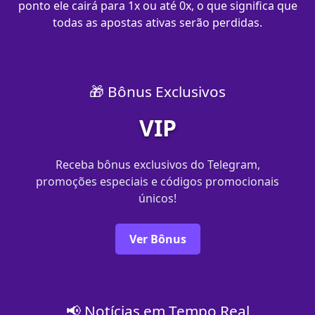
ponto ele cairá para 1x ou até 0x, o que significa que
todas as apostas ativas serão perdidas.
🎁 Bônus Exclusivos
VIP
Receba bônus exclusivos do Telegram,
promoções especiais e códigos promocionais
únicos!
Ver Bônus
📢 Notícias em Tempo Real