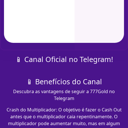
📱 Canal Oficial no Telegram!
📱 Benefícios do Canal
Descubra as vantagens de seguir a 777Gold no
Telegram
Crash do Multiplicador: O objetivo é fazer o Cash Out
antes que o multiplicador caia repentinamente. O
multiplicador pode aumentar muito, mas em algum