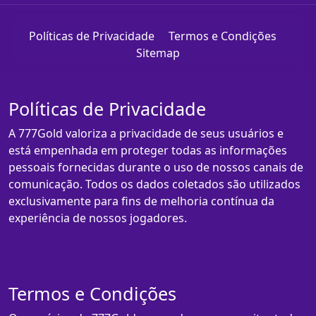
Políticas de Privacidade
Termos e Condições
Sitemap
Políticas de Privacidade
A 777Gold valoriza a privacidade de seus usuários e
está empenhada em proteger todas as informações
pessoais fornecidas durante o uso de nossos canais de
comunicação. Todos os dados coletados são utilizados
exclusivamente para fins de melhoria contínua da
experiência de nossos jogadores.
Termos e Condições