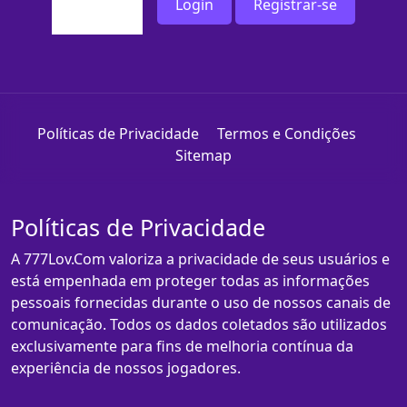
Login
Registrar-se
Políticas de Privacidade
Termos e Condições
Sitemap
Políticas de Privacidade
A 777Lov.Com valoriza a privacidade de seus usuários e
está empenhada em proteger todas as informações
pessoais fornecidas durante o uso de nossos canais de
comunicação. Todos os dados coletados são utilizados
exclusivamente para fins de melhoria contínua da
experiência de nossos jogadores.