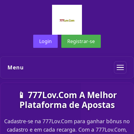
Login
Registrar-se
Menu
📱 777Lov.Com A Melhor
Plataforma de Apostas
Cadastre-se na 777Lov.Com para ganhar bônus no
cadastro e em cada recarga. Com a 777Lov.Com,