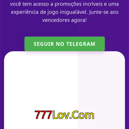
você tem acesso a promoções incríveis e uma
experiência de jogo inigualável. Junte-se aos
vencedores agora!
SEGUIR NO TELEGRAM