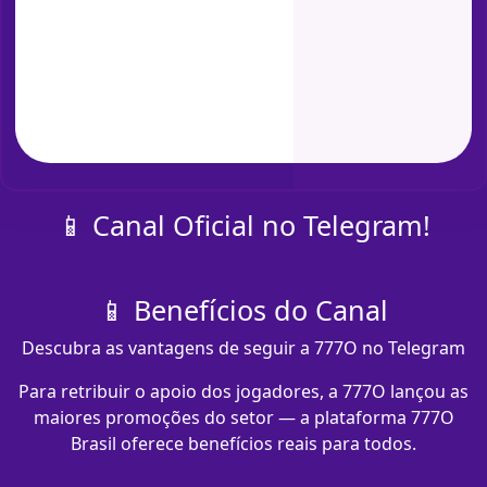
📱 Canal Oficial no Telegram!
📱 Benefícios do Canal
Descubra as vantagens de seguir a 777O no Telegram
Para retribuir o apoio dos jogadores, a 777O lançou as
maiores promoções do setor — a plataforma 777O
Brasil oferece benefícios reais para todos.