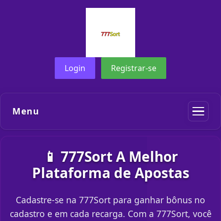
Login
Registrar-se
Menu
📱 777Sort A Melhor
Plataforma de Apostas
Cadastre-se na 777Sort para ganhar bônus no
cadastro e em cada recarga. Com a 777Sort, você