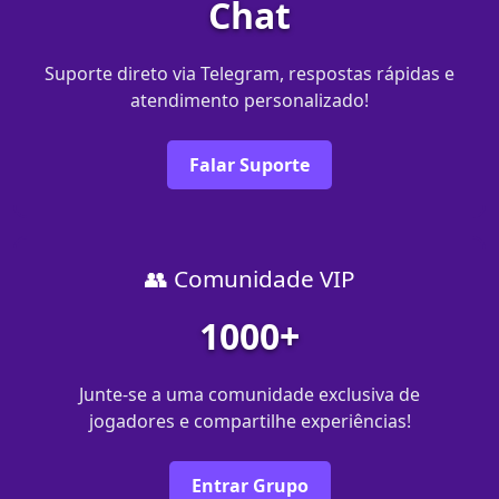
Chat
Suporte direto via Telegram, respostas rápidas e
atendimento personalizado!
Falar Suporte
👥 Comunidade VIP
1000+
Junte-se a uma comunidade exclusiva de
jogadores e compartilhe experiências!
Entrar Grupo