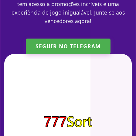
tem acesso a promoções incríveis e uma
experiência de jogo inigualável. Junte-se aos
vencedores agora!
SEGUIR NO TELEGRAM