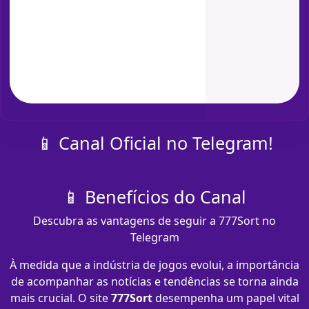
📱 Canal Oficial no Telegram!
📱 Benefícios do Canal
Descubra as vantagens de seguir a 777Sort no
Telegram
À medida que a indústria de jogos evolui, a importância
de acompanhar as notícias e tendências se torna ainda
mais crucial. O site
777Sort
desempenha um papel vital