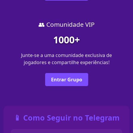
👥 Comunidade VIP
1000+
Junte-se a uma comunidade exclusiva de
jogadores e compartilhe experiências!
Entrar Grupo
📱 Como Seguir no Telegram