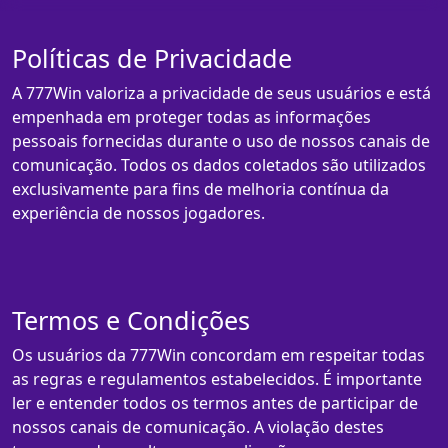
Políticas de Privacidade
A 777Win valoriza a privacidade de seus usuários e está
empenhada em proteger todas as informações
pessoais fornecidas durante o uso de nossos canais de
comunicação. Todos os dados coletados são utilizados
exclusivamente para fins de melhoria contínua da
experiência de nossos jogadores.
Termos e Condições
Os usuários da 777Win concordam em respeitar todas
as regras e regulamentos estabelecidos. É importante
ler e entender todos os termos antes de participar de
nossos canais de comunicação. A violação destes