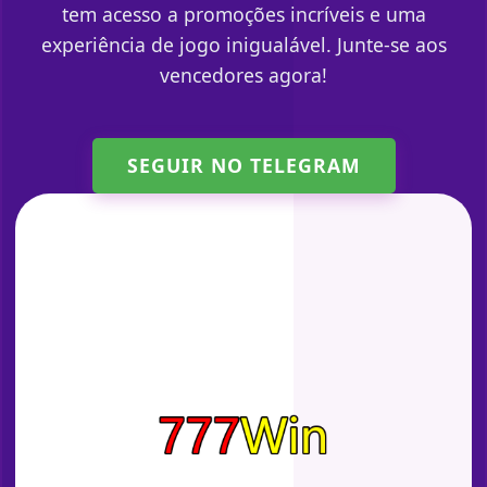
tem acesso a promoções incríveis e uma
experiência de jogo inigualável. Junte-se aos
vencedores agora!
SEGUIR NO TELEGRAM