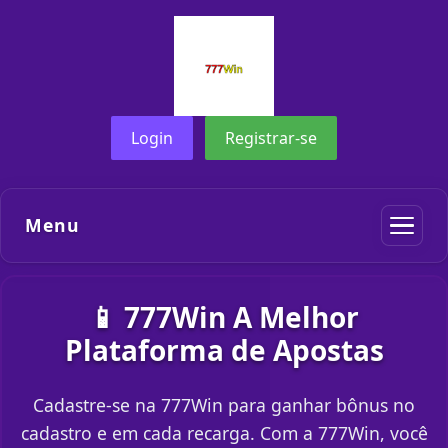
Login
Registrar-se
Menu
📱 777Win A Melhor
Plataforma de Apostas
Cadastre-se na 777Win para ganhar bônus no
cadastro e em cada recarga. Com a 777Win, você