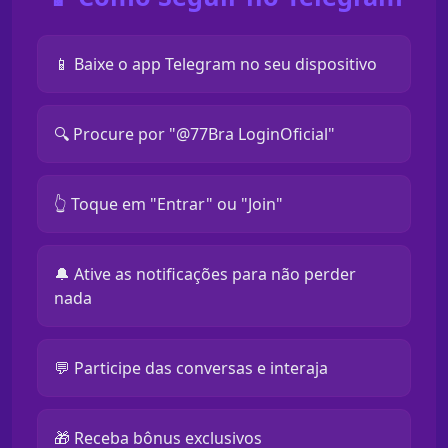
📱 Baixe o app Telegram no seu dispositivo
🔍 Procure por "@77Bra LoginOficial"
👆 Toque em "Entrar" ou "Join"
🔔 Ative as notificações para não perder
nada
💬 Participe das conversas e interaja
🎁 Receba bônus exclusivos