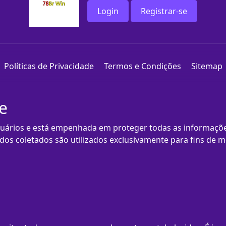
Login
Registrar-se
Políticas de Privacidade
Termos e Condições
Sitemap
de
usuários e está empenhada em proteger todas as informaçõ
os coletados são utilizados exclusivamente para fins de m