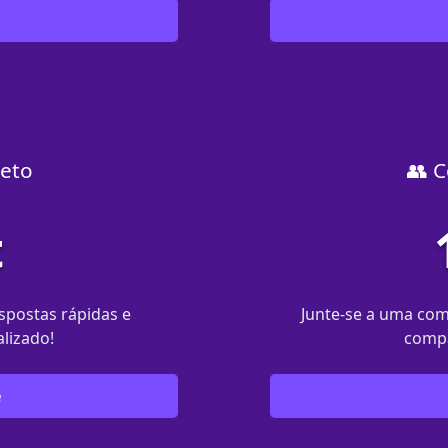
reto
👥 
t
espostas rápidas e
Junte-se a uma com
lizado!
compa
e