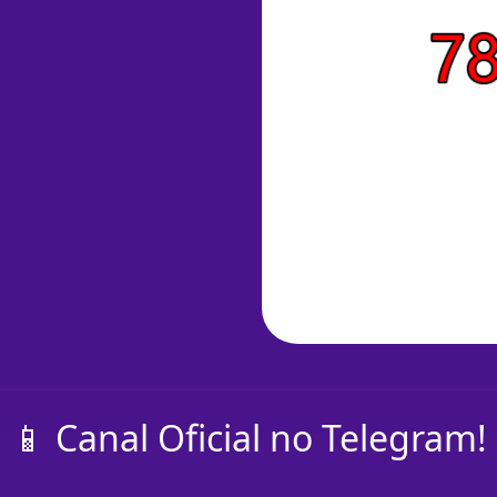
📱 Canal Oficial no Telegram!