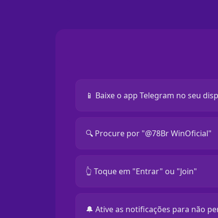
📱 Baixe o app Telegram no seu disp
🔍 Procure por "@78Br WinOficial"
👆 Toque em "Entrar" ou "Join"
🔔 Ative as notificações para não p