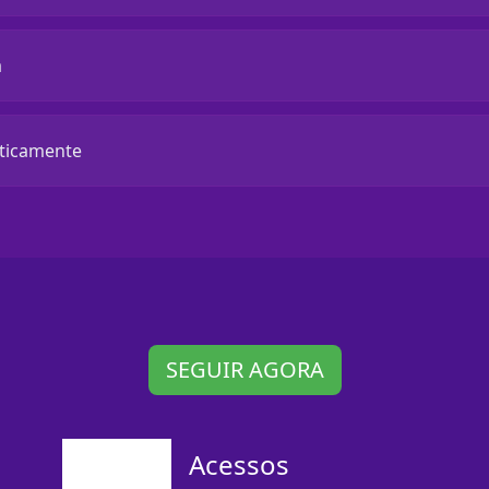
a
aticamente
SEGUIR AGORA
Acessos