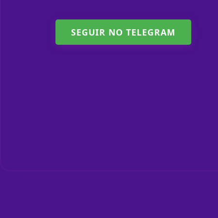
SEGUIR NO TELEGRAM