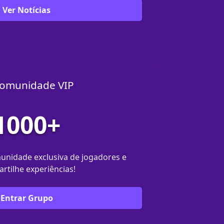
Ver Notícias
Comunidade VIP
1000+
unidade exclusiva de jogadores e
rtilhe experiências!
Entrar Grupo