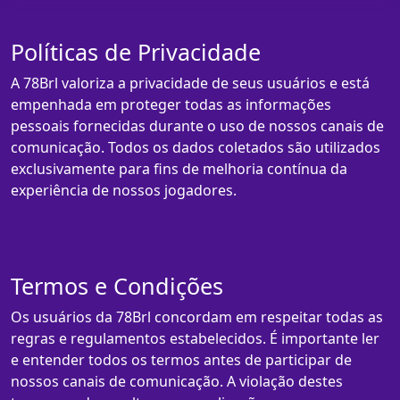
Políticas de Privacidade
A 78Brl valoriza a privacidade de seus usuários e está
empenhada em proteger todas as informações
pessoais fornecidas durante o uso de nossos canais de
comunicação. Todos os dados coletados são utilizados
exclusivamente para fins de melhoria contínua da
experiência de nossos jogadores.
Termos e Condições
Os usuários da 78Brl concordam em respeitar todas as
regras e regulamentos estabelecidos. É importante ler
e entender todos os termos antes de participar de
nossos canais de comunicação. A violação destes