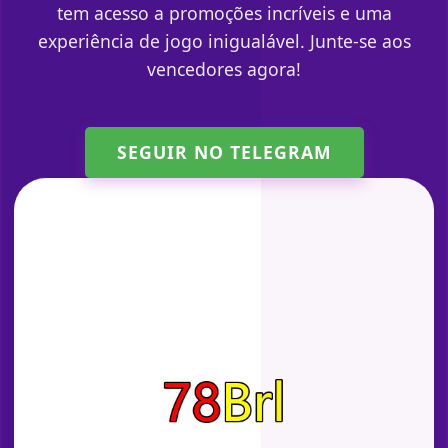
tem acesso a promoções incríveis e uma
experiência de jogo inigualável. Junte-se aos
vencedores agora!
SEGUIR NO TELEGRAM