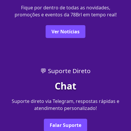
Fique por dentro de todas as novidades,
promoções e eventos da 78Brl em tempo real!
Ver Notícias
💬 Suporte Direto
Chat
Suporte direto via Telegram, respostas rápidas e
atendimento personalizado!
Falar Suporte