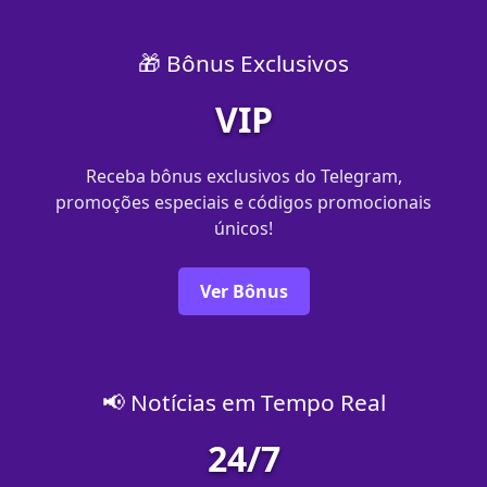
🎁 Bônus Exclusivos
VIP
Receba bônus exclusivos do Telegram,
promoções especiais e códigos promocionais
únicos!
Ver Bônus
📢 Notícias em Tempo Real
24/7