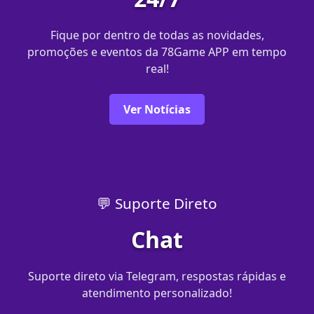
Fique por dentro de todas as novidades,
promoções e eventos da 78Game APP em tempo
real!
Ver Notícias
💬 Suporte Direto
Chat
Suporte direto via Telegram, respostas rápidas e
atendimento personalizado!