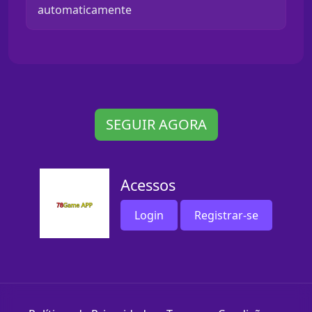
automaticamente
SEGUIR AGORA
Acessos
Login
Registrar-se