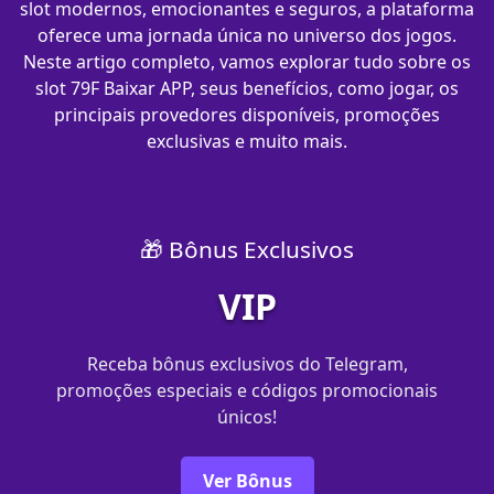
slot modernos, emocionantes e seguros, a plataforma
oferece uma jornada única no universo dos jogos.
Neste artigo completo, vamos explorar tudo sobre os
slot 79F Baixar APP, seus benefícios, como jogar, os
principais provedores disponíveis, promoções
exclusivas e muito mais.
🎁 Bônus Exclusivos
VIP
Receba bônus exclusivos do Telegram,
promoções especiais e códigos promocionais
únicos!
Ver Bônus