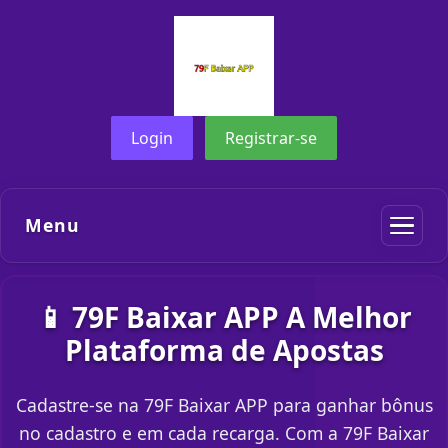
Login
Registrar-se
Menu
📱 79F Baixar APP A Melhor
Plataforma de Apostas
Cadastre-se na 79F Baixar APP para ganhar bônus
no cadastro e em cada recarga. Com a 79F Baixar