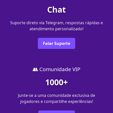
Chat
Suporte direto via Telegram, respostas rápidas e
atendimento personalizado!
Falar Suporte
👥 Comunidade VIP
1000+
Junte-se a uma comunidade exclusiva de
jogadores e compartilhe experiências!