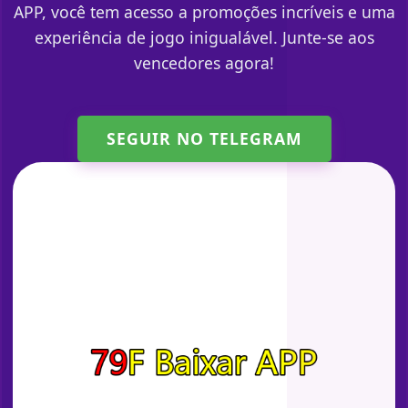
APP, você tem acesso a promoções incríveis e uma
experiência de jogo inigualável. Junte-se aos
vencedores agora!
SEGUIR NO TELEGRAM