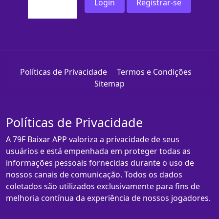
Login
Registrar-se
Políticas de Privacidade
Termos e Condições
Sitemap
Políticas de Privacidade
A 79F Baixar APP valoriza a privacidade de seus
usuários e está empenhada em proteger todas as
informações pessoais fornecidas durante o uso de
nossos canais de comunicação. Todos os dados
coletados são utilizados exclusivamente para fins de
melhoria contínua da experiência de nossos jogadores.