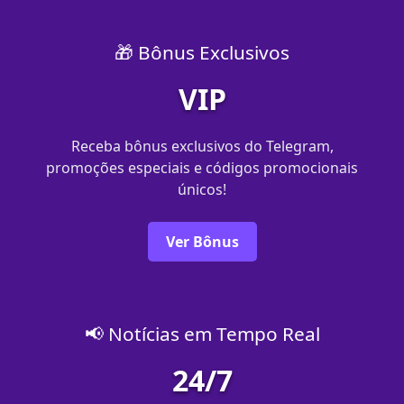
🎁 Bônus Exclusivos
VIP
Receba bônus exclusivos do Telegram,
promoções especiais e códigos promocionais
únicos!
Ver Bônus
📢 Notícias em Tempo Real
24/7