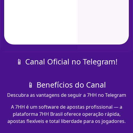
📱 Canal Oficial no Telegram!
📱 Benefícios do Canal
Descubra as vantagens de seguir a 7HH no Telegram
A 7HH é um software de apostas profissional — a
plataforma 7HH Brasil oferece operação rápida,
apostas flexíveis e total liberdade para os jogadores.