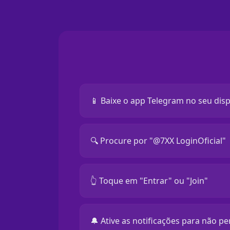
📱 Baixe o app Telegram no seu disp
🔍 Procure por "@7XX LoginOficial"
👆 Toque em "Entrar" ou "Join"
🔔 Ative as notificações para não p