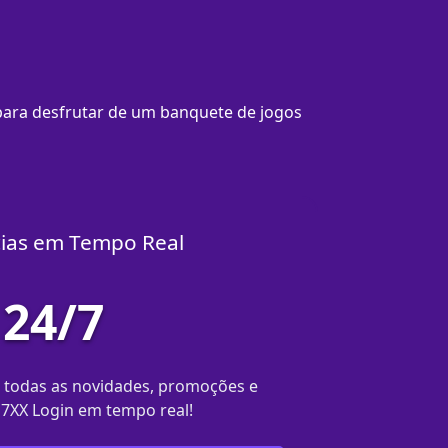
 para desfrutar de um banquete de jogos
cias em Tempo Real
24/7
e todas as novidades, promoções e
 7XX Login em tempo real!