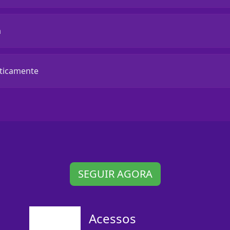
a
aticamente
SEGUIR AGORA
Acessos