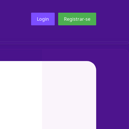
Login
Registrar-se