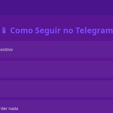
📱 Como Seguir no Telegram
ositivo
erder nada