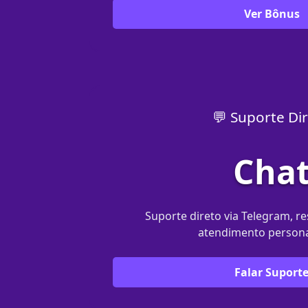
Ver Bônus
💬 Suporte Di
Cha
Suporte direto via Telegram, r
atendimento persona
Falar Suport