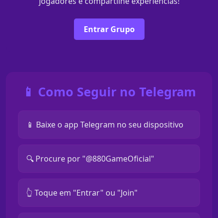
jogadores e compartilhe experiências!
Entrar Grupo
📱 Como Seguir no Telegram
📱 Baixe o app Telegram no seu dispositivo
🔍 Procure por "@880GameOficial"
👆 Toque em "Entrar" ou "Join"