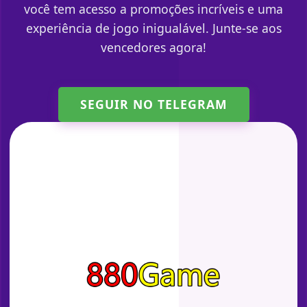
você tem acesso a promoções incríveis e uma
experiência de jogo inigualável. Junte-se aos
vencedores agora!
SEGUIR NO TELEGRAM