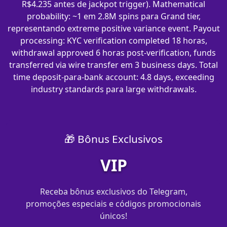
R$4.235 antes de jackpot trigger). Mathematical
probability: ~1 em 2.8M spins para Grand tier,
representando extreme positive variance event. Payout
processing: KYC verification completed 18 horas,
withdrawal approved 6 horas post-verification, funds
transferred via wire transfer em 3 business days. Total
time deposit-para-bank account: 4.8 days, exceeding
industry standards para large withdrawals.
🎁 Bônus Exclusivos
VIP
Receba bônus exclusivos do Telegram,
promoções especiais e códigos promocionais
únicos!