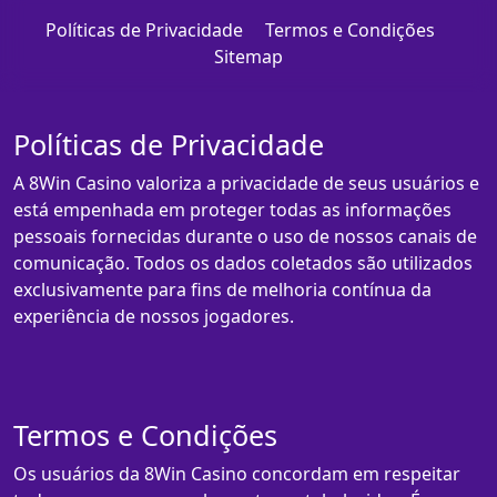
Políticas de Privacidade
Termos e Condições
Sitemap
Políticas de Privacidade
A 8Win Casino valoriza a privacidade de seus usuários e
está empenhada em proteger todas as informações
pessoais fornecidas durante o uso de nossos canais de
comunicação. Todos os dados coletados são utilizados
exclusivamente para fins de melhoria contínua da
experiência de nossos jogadores.
Termos e Condições
Os usuários da 8Win Casino concordam em respeitar