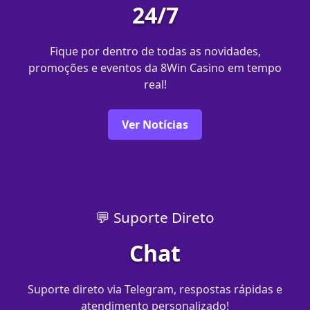
24/7
Fique por dentro de todas as novidades,
promoções e eventos da 8Win Casino em tempo
real!
Ver Notícias
💬 Suporte Direto
Chat
Suporte direto via Telegram, respostas rápidas e
atendimento personalizado!