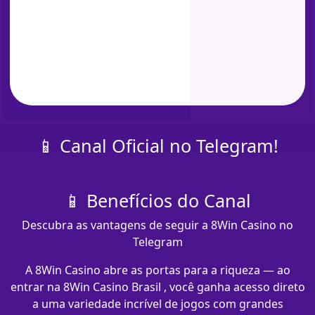
📱 Canal Oficial no Telegram!
📱 Benefícios do Canal
Descubra as vantagens de seguir a 8Win Casino no
Telegram
A 8Win Casino abre as portas para a riqueza — ao
entrar na 8Win Casino Brasil , você ganha acesso direto
a uma variedade incrível de jogos com grandes